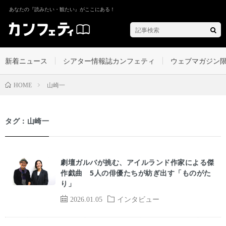
あなたの『読みたい・観たい』がここにある！
新着ニュース
シアター情報誌カンフェティ
ウェブマガジン
山崎一
HOME
タグ：山崎一
劇壇ガルバが挑む、アイルランド作家による傑
作戯曲 5人の俳優たちが紡ぎ出す「ものがた
り」
2026.01.05
インタビュー