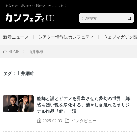
あなたの『読みたい・観たい』がここにある！
新着ニュース
シアター情報誌カンフェティ
ウェブマガジン
山井綱雄
HOME
タグ：山井綱雄
能舞と謡とピアノを昇華させた夢幻の世界 郷
愁を誘い魂を浄化する、清々しさ溢れるオリジ
ナル作品『絆』上演
2025.02.03
インタビュー