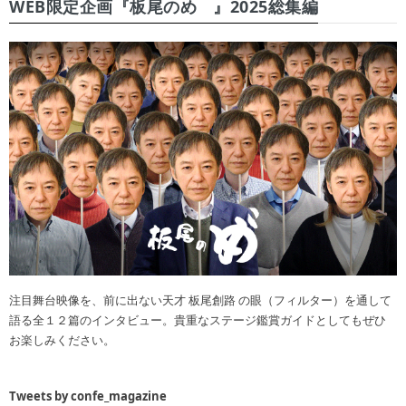
WEB限定企画『板尾のめ゙』2025総集編
注目舞台映像を、前に出ない天才 板尾創路 の眼（フィルター）を通して
語る全１２篇のインタビュー。貴重なステージ鑑賞ガイドとしてもぜひ
お楽しみください。
Tweets by confe_magazine