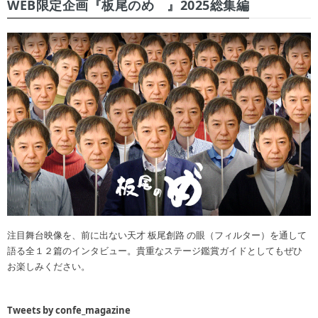
WEB限定企画『板尾のめ゙』2025総集編
注目舞台映像を、前に出ない天才 板尾創路 の眼（フィルター）を通して
語る全１２篇のインタビュー。貴重なステージ鑑賞ガイドとしてもぜひ
お楽しみください。
Tweets by confe_magazine