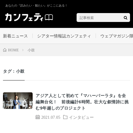
あなたの『読みたい・観たい』がここにある！
新着ニュース
シアター情報誌カンフェティ
ウェブマガジン
小鼓
HOME
タグ：小鼓
アジア人として初めて『マハーバーラタ』を全
編舞台化！ 前後編計6時間。壮大な叙情詩に挑
む9年越しのプロジェクト
2021.07.05
インタビュー