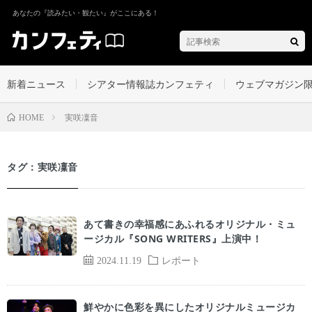
あなたの『読みたい・観たい』がここにある！
新着ニュース
シアター情報誌カンフェティ
ウェブマガジン
実咲凜音
HOME
タグ：実咲凜音
あて書きの幸福感にあふれるオリジナル・ミュ
ージカル『SONG WRITERS』上演中！
2024.11.19
レポート
鮮やかに色彩を異にしたオリジナルミュージカ