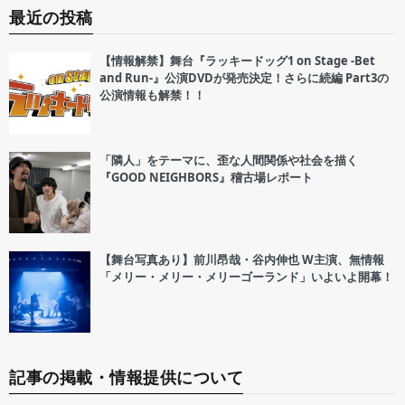
最近の投稿
【情報解禁】舞台『ラッキードッグ1 on Stage -Bet
and Run-』公演DVDが発売決定！さらに続編 Part3の
公演情報も解禁！！
「隣人」をテーマに、歪な人間関係や社会を描く
『GOOD NEIGHBORS』稽古場レポート
【舞台写真あり】前川昂哉・谷内伸也 W主演、無情報
「メリー・メリー・メリーゴーランド」いよいよ開幕！
記事の掲載・情報提供について