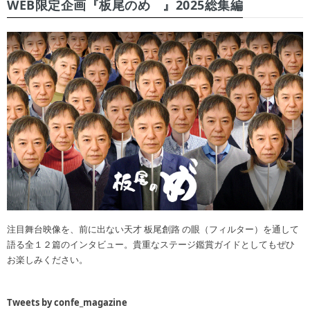
WEB限定企画『板尾のめ゙』2025総集編
注目舞台映像を、前に出ない天才 板尾創路 の眼（フィルター）を通して
語る全１２篇のインタビュー。貴重なステージ鑑賞ガイドとしてもぜひ
お楽しみください。
Tweets by confe_magazine