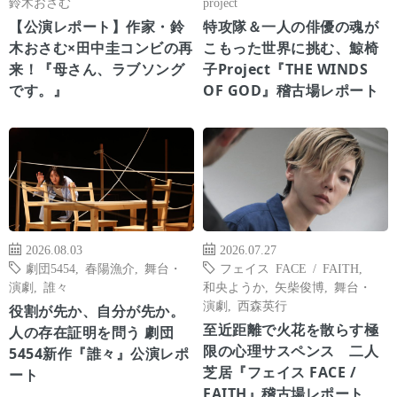
鈴木おさむ
project
【公演レポート】作家・鈴
特攻隊＆一人の俳優の魂が
木おさむ×田中圭コンビの再
こもった世界に挑む、鯨椅
来！『母さん、ラブソング
子Project『THE WINDS
です。』
OF GOD』稽古場レポート
2026.08.03
2026.07.27
劇団5454
,
春陽漁介
,
舞台・
フェイス FACE / FAITH
,
演劇
,
誰々
和央ようか
,
矢柴俊博
,
舞台・
演劇
,
西森英行
役割が先か、自分が先か。
至近距離で火花を散らす極
人の存在証明を問う 劇団
限の心理サスペンス 二人
5454新作『誰々』公演レポ
芝居『フェイス FACE /
ート
FAITH』稽古場レポート