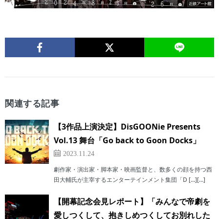
関連する記事
【3作品上演決定】DisGOONie Presents
Vol.13 舞台「Go back to Goon Docks」
2023.11.24
劇作家・演出家・脚本家・映画監督と、数多くの顔を持つ西
田大輔氏が主宰するエンターテインメント集団「D […][…]
【開幕記念会見レポート】「みんなで帝劇を
愛しつくして、抱きしめつくしてお別れした