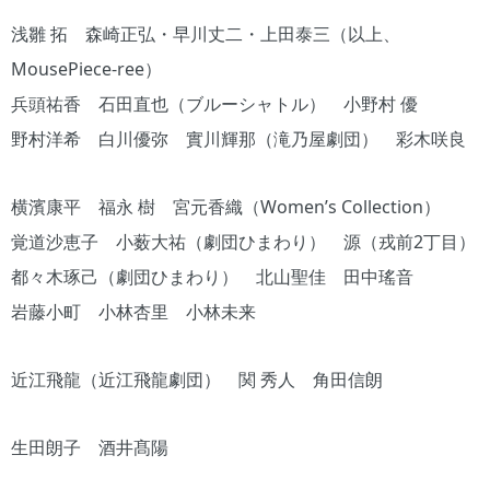
浅雛 拓 森崎正弘・早川丈二・上田泰三（以上、
MousePiece-ree）
兵頭祐香 石田直也（ブルーシャトル） 小野村 優
野村洋希 白川優弥 實川輝那（滝乃屋劇団） 彩木咲良
横濱康平 福永 樹 宮元香織（Women’s Collection）
覚道沙恵子 小薮大祐（劇団ひまわり） 源（戎前2丁目）
都々木琢己（劇団ひまわり） 北山聖佳 田中瑤音
岩藤小町 小林杏里 小林未来
近江飛龍（近江飛龍劇団） 関 秀人 角田信朗
生田朗子 酒井髙陽