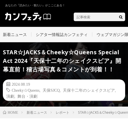
あなたの『読みたい・観たい』がここにある！
新着ニュース
シアター情報誌カンフェティ
ウェブマガジン
STAR☆JACKS＆Cheeky☆Queens Special
Act 2024『天保十二年のシェイクスピア』開
幕直前！稽古場写真＆コメントが到着！！
2024.08.19
Cheeky☆Queens
,
天保SJCQ
,
天保十二年のシェイクスピア
,
演劇
,
舞台・演劇
新着ニュース
レポート
STAR☆JACKS＆Cheeky☆Q
HOME