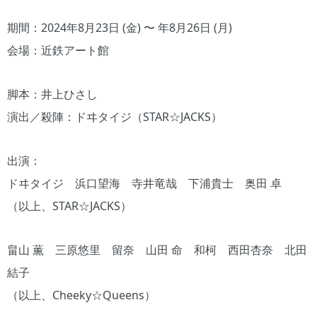
期間：2024年8月23日 (金) 〜 年8月26日 (月)
会場：近鉄アート館
脚本：井上ひさし
演出／殺陣：ドヰタイジ（STAR☆JACKS）
出演：
ドヰタイジ 浜口望海 寺井竜哉 下浦貴士 奥田 卓
（以上、STAR☆JACKS）
畠山 薫 三原悠里 留奈 山田 命 和柯 西田杏奈 北田
結子
（以上、Cheeky☆Queens）