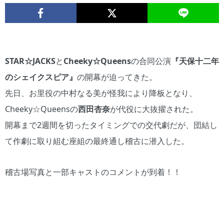
STAR☆JACKS
と
Cheeky☆Queens
の合同公演
『天保十二年
のシェイクスピア』
の開幕が迫ってきた。
先日、お里役の中村なる美が怪我により降板となり、
Cheeky☆Queensの
西田杏奈
が代役に大抜擢された。
開幕まで2週間を切ったタイミングでの交代劇だが、団結し
て作劇に取り組む座組の最終通し稽古に潜入した。
稽古場写真と一部キャストのコメントが到着！！