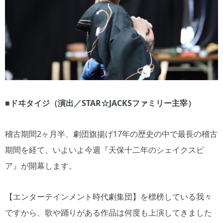
■ドヰタイジ（演出／STAR☆JACKSファミリー主宰）
稽古期間2ヶ月半、劇団旗揚げ17年の歴史の中で最長の稽古
期間を経て、いよいよ今週『天保十二年のシェイクスピ
ア』が開幕します。
【エンターテインメント時代劇集団】を標榜している我々
ですから、歌や踊りがある作品は何度も上演してきました