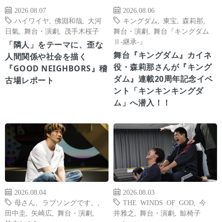
2026.08.07
2026.08.06
ハイワイヤ
,
佛淵和哉
,
大河
キングダム
,
東宝
,
森莉那
,
日氣
,
舞台・演劇
,
茂手木桜子
舞台・演劇
,
舞台『キングダム
Ⅱ-継承-』
「隣人」をテーマに、歪な
舞台『キングダム』カイネ
人間関係や社会を描く
役・森莉那さんが『キング
『GOOD NEIGHBORS』稽
ダム』連載20周年記念イベ
古場レポート
ント「キンキンキングダ
ム」へ潜入！！
2026.08.04
2026.08.03
母さん、ラブソングです。
,
THE WINDS OF GOD
,
今
田中圭
,
矢崎広
,
舞台・演劇
,
井雅之
,
舞台・演劇
,
鯨椅子