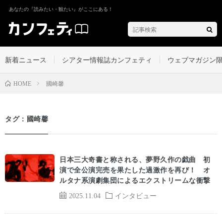
あなたの『読みたい・観たい』がここにある！
新着ニュース
シアター情報誌カンフェティ
ウェブマガジン
國崎馨
HOME
タグ：國崎馨
日本三大奇書と称される、夢野久作の戯曲 初
演で全公演完売を果たした過激作を再び！ オ
ルタナ系演劇集団によるエクストリームな衝撃
2025.11.04
インタビュー