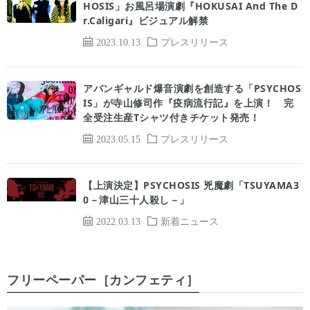
HOSIS」お風呂場演劇『HOKUSAI And The D
r.Caligari』ビジュアル解禁
2023.10.13
プレスリリース
アバンギャルド爆音演劇を創造する「PSYCHOS
IS」が寺山修司作『疫病流行記』を上演！ 完
全受注生産Tシャツ付きチケット発売！
2023.05.15
プレスリリース
【上演決定】PSYCHOSIS 兇魔劇「TSUYAMA3
0－津山三十人殺し－」
2022.03.13
新着ニュース
フリーペーパー［カンフェティ］