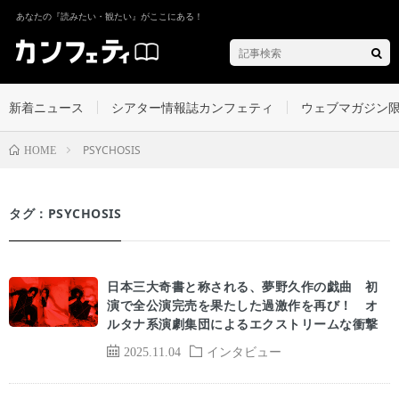
あなたの『読みたい・観たい』がここにある！
新着ニュース
シアター情報誌カンフェティ
ウェブマガジン
PSYCHOSIS
HOME
タグ：PSYCHOSIS
日本三大奇書と称される、夢野久作の戯曲 初
演で全公演完売を果たした過激作を再び！ オ
ルタナ系演劇集団によるエクストリームな衝撃
2025.11.04
インタビュー