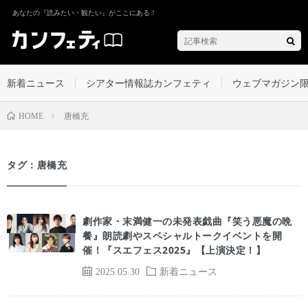
あなたの『読みたい・観たい』がここにある！
新着ニュース
シアター情報誌カンフェティ
ウェブマガジン
唐橋充
HOME
タグ：唐橋充
劇作家・末満健一の未発表戯曲『笑う悪魔の晩
餐』朗読劇やスペシャルトークイベントを開
催！『スエフェス2025』【上演決定！】
2025.05.30
新着ニュース