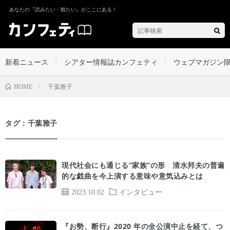
あなたの『読みたい・観たい』がここにある！
新着ニュース
シアター情報誌カンフェティ
ウェブマガジン
千葉雅子
HOME
タグ：千葉雅子
現代社会にも通じる“家族”の形 清水邦夫の普遍
的な戯曲を今上演する意味や意気込みとは
2023.10.02
インタビュー
『お勢、断行』2020 年の全公演中止を経て、つ