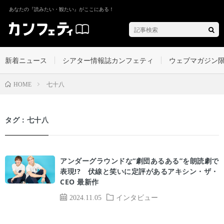
あなたの『読みたい・観たい』がここにある！
新着ニュース
シアター情報誌カンフェティ
ウェブマガジン
七十八
HOME
タグ：七十八
アンダーグラウンドな“劇団あるある”を朗読劇で
表現!? 伏線と笑いに定評があるアキシン・ザ・
CEO 最新作
2024.11.05
インタビュー