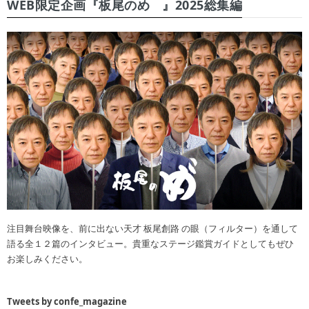
WEB限定企画『板尾のめ゙』2025総集編
注目舞台映像を、前に出ない天才 板尾創路 の眼（フィルター）を通して
語る全１２篇のインタビュー。貴重なステージ鑑賞ガイドとしてもぜひ
お楽しみください。
Tweets by confe_magazine