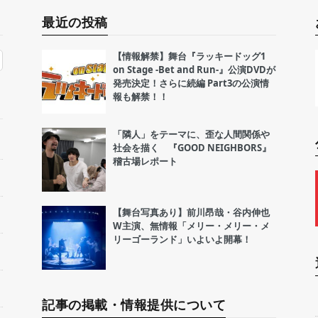
最近の投稿
【情報解禁】舞台『ラッキードッグ1
on Stage -Bet and Run-』公演DVDが
発売決定！さらに続編 Part3の公演情
報も解禁！！
「隣人」をテーマに、歪な人間関係や
社会を描く 『GOOD NEIGHBORS』
稽古場レポート
【舞台写真あり】前川昂哉・谷内伸也
W主演、無情報「メリー・メリー・メ
リーゴーランド」いよいよ開幕！
記事の掲載・情報提供について