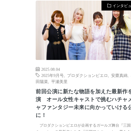
インタビ
2025.08.04
2025年9月号
,
プロダクションピエロ
,
安齋真綿
,
田陽菜
,
平瀬美里
前回公演に新たな物語を加えた最新作
演 オール女性キャストで挑むハチャ
ャファンタジー未来に向かっていける
に！
プロダクションピエロが企画するガールズ舞台『三国