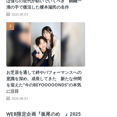
は僕らの世代が紡いでいくべき 錦織一
清の手で復活した榎本滋民の名作
2026.08.03
お芝居を通して絆やパフォーマンスへの
意識を深め、成長してきた 新たな仲間
を迎えた“今のBEYOOOOONDS”の本気
に注目
2026.08.03
WEB限定企画『板尾のめ゙』2025