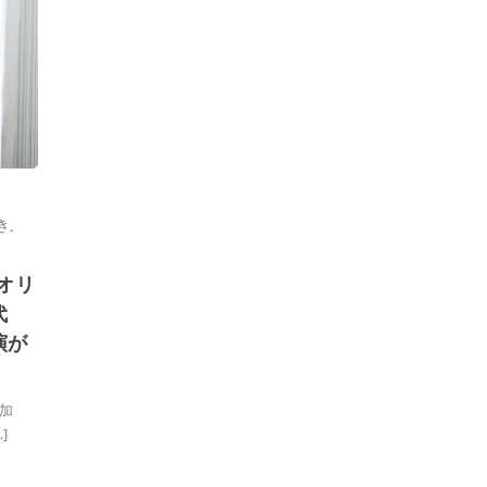
き
,
オリ
代
演が
加
]