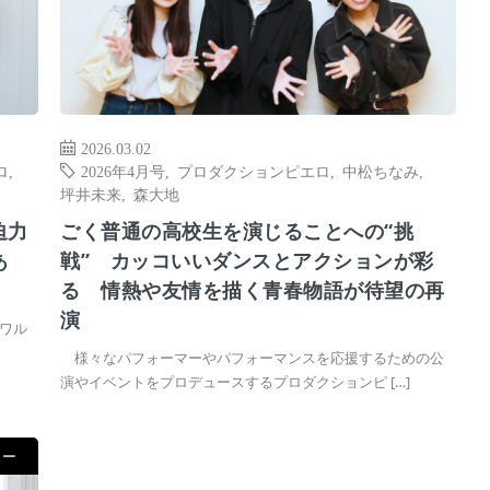
2026.03.02
ロ
,
2026年4月号
,
プロダクションピエロ
,
中松ちなみ
,
坪井未来
,
森大地
迫力
ごく普通の高校生を演じることへの“挑
あ
戦” カッコいいダンスとアクションが彩
る 情熱や友情を描く青春物語が待望の再
演
ワル
様々なパフォーマーやパフォーマンスを応援するための公
演やイベントをプロデュースするプロダクションピ […]
ュー