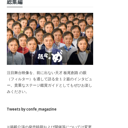
総集編
注目舞台映像を、前に出ない天才 板尾創路 の眼
（フィルター）を通して語る全１２篇のインタビュ
ー。貴重なステージ鑑賞ガイドとしてもぜひお楽し
みください。
Tweets by confe_magazine
※掲載公演の発売時期および開催等については変更