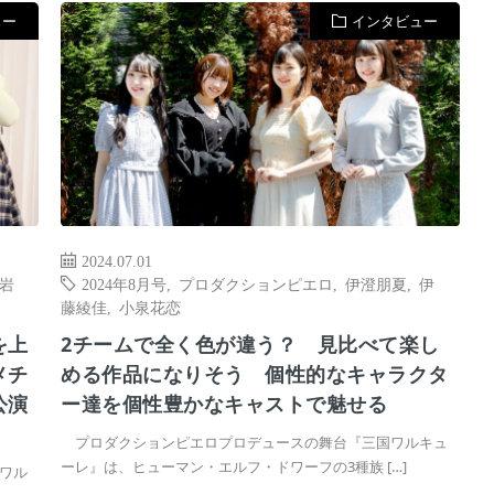
ュー
インタビュー
2024.07.01
岩
2024年8月号
,
プロダクションピエロ
,
伊澄朋夏
,
伊
藤綾佳
,
小泉花恋
を上
2チームで全く色が違う？ 見比べて楽し
メチ
める作品になりそう 個性的なキャラクタ
公演
ー達を個性豊かなキャストで魅せる
プロダクションピエロプロデュースの舞台『三国ワルキュ
ーレ』は、ヒューマン・エルフ・ドワーフの3種族 […]
ワル