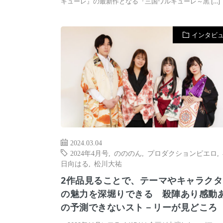
キューレ』の最新作となる『三国ワルキューレ～黒 […]
インタビ
2024.03.04
2024年4月号
,
のののん
,
プロダクションピエロ
,
日向はる
,
松川大祐
2作品見ることで、テーマやキャラクタ
の魅力を深堀りできる 殺陣あり感動
の予測できないスト－リーが見どころ