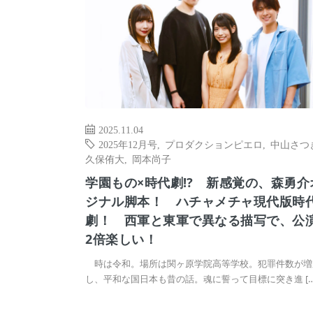
2025.11.04
2025年12月号
,
プロダクションピエロ
,
中山さつ
久保侑大
,
岡本尚子
学園もの×時代劇⁉ 新感覚の、森勇介
ジナル脚本！ ハチャメチャ現代版時
劇！ 西軍と東軍で異なる描写で、公
2倍楽しい！
時は令和。場所は関ヶ原学院高等学校。犯罪件数が増
し、平和な国日本も昔の話。魂に誓って目標に突き進 […