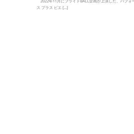
2022年11月にフライドBALL企画が上演した、パフォ
ス プラス ピエ […]