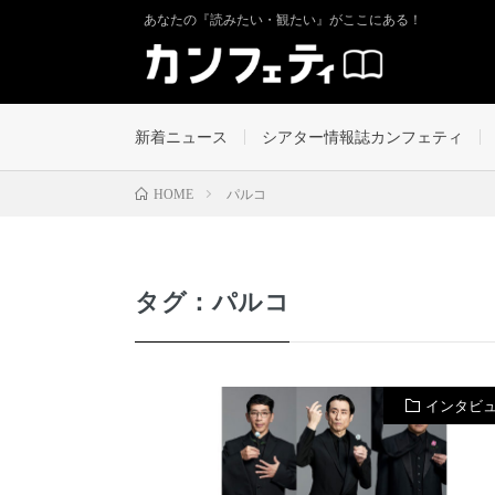
あなたの『読みたい・観たい』がここにある！
新着ニュース
シアター情報誌カンフェティ
パルコ
HOME
タグ：パルコ
インタビ