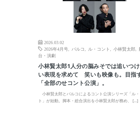
2026.03.02
2026年4月号
,
パルコ
,
ル・コント
,
小林賢太郎
,
台・演劇
小林賢太郎1人分の脳みそでは追いつけ
い表現を求めて 笑いも映像も。目指
「全部のせコント公演」。
小林賢太郎とパルコによるコント公演シリーズ「ル・
ト」が始動。脚本・総合演出を小林賢太郎が務め、 […]