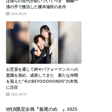
は僕らの世代が紡いでいくべき 錦織一
清の手で復活した榎本滋民の名作
2026.08.03
お芝居を通して絆やパフォーマンスへの
意識を深め、成長してきた 新たな仲間
を迎えた“今のBEYOOOOONDS”の本気
に注目
2026.08.03
WEB限定企画『板尾のめ゙』2025