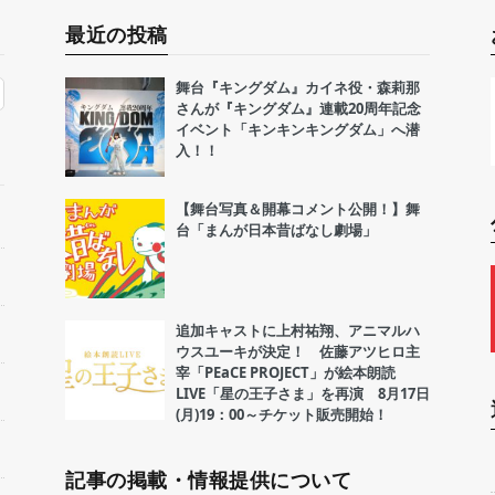
最近の投稿
舞台『キングダム』カイネ役・森莉那
さんが『キングダム』連載20周年記念
イベント「キンキンキングダム」へ潜
入！！
【舞台写真＆開幕コメント公開！】舞
台「まんが日本昔ばなし劇場」
追加キャストに上村祐翔、アニマルハ
ウスユーキが決定！ 佐藤アツヒロ主
宰「PEaCE PROJECT」が絵本朗読
LIVE「星の王子さま」を再演 8月17日
(月)19：00～チケット販売開始！
記事の掲載・情報提供について