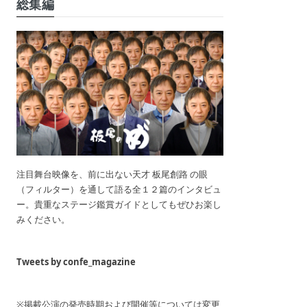
総集編
注目舞台映像を、前に出ない天才 板尾創路 の眼
（フィルター）を通して語る全１２篇のインタビュ
ー。貴重なステージ鑑賞ガイドとしてもぜひお楽し
みください。
Tweets by confe_magazine
※掲載公演の発売時期および開催等については変更