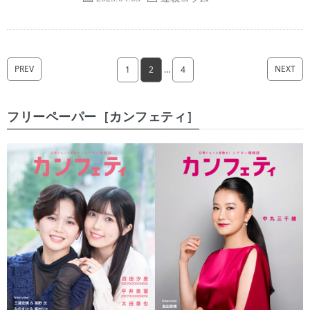
PREV
NEXT
1
2
…
4
フリーペーパー［カンフェティ］