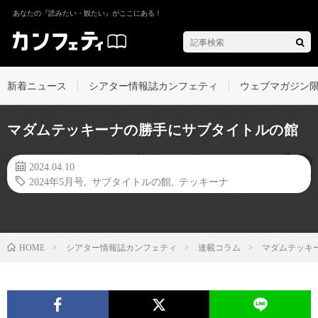
あなたの『読みたい・観たい』がここにある！
新着ニュース
シアター情報誌カンフェティ
ウェブマガジン
マダムテッキーナの勝手にサブタイトルの館
2024.04.10
2024年5月号
,
サブタイトルの館
,
テッキーナ
シアター情報誌カンフェティ
連載コラム
マダムテッキ
HOME