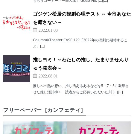
もらうコーナー「一筆入魂」 Guest No. […][…]
ゴジゲン松居の観劇心理テスト ～ 今宵あなた
を癒さない～
2022.01.03
Column＠Theater CASE 129「2022年の演劇に期待するこ
と」[…]
推しヨミ！～わたしの推し、たまりませんり
ゅう発表会～
2022.08.01
推しへの熱い想い、推し活あるあるなどを5・7・5に凝縮さ
せた推し活川柳！ 読者からご応募いただいた川 […][…]
フリーペーパー［カンフェティ］