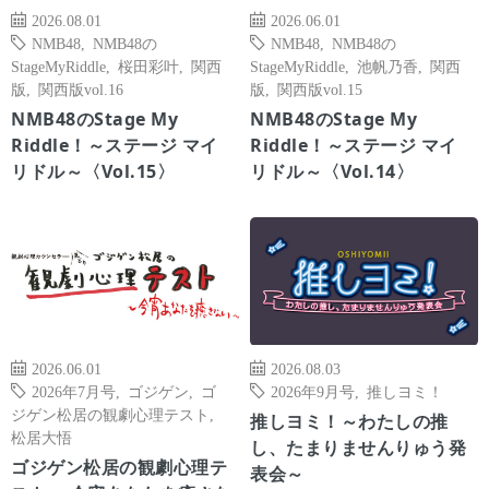
2026.08.01
2026.06.01
NMB48
,
NMB48の
NMB48
,
NMB48の
StageMyRiddle
,
桜田彩叶
,
関西
StageMyRiddle
,
池帆乃香
,
関西
版
,
関西版vol.16
版
,
関西版vol.15
NMB48のStage My
NMB48のStage My
Riddle！～ステージ マイ
Riddle！～ステージ マイ
リドル～〈Vol.15〉
リドル～〈Vol.14〉
2026.06.01
2026.08.03
2026年7月号
,
ゴジゲン
,
ゴ
2026年9月号
,
推しヨミ！
ジゲン松居の観劇心理テスト
,
推しヨミ！～わたしの推
松居大悟
し、たまりませんりゅう発
ゴジゲン松居の観劇心理テ
表会～