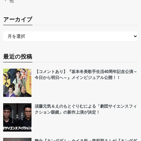
他
アーカイブ
最近の投稿
【コメントあり】『坂本冬美歌手生活40周年記念公演～
今日から明日へ～』メインビジュアル公開！！
須藤元気＆えのもとぐりむによる「劇団サイエンスフィ
クション眼鏡」の新作上演が決定！
舞台『キングダム』カイネ役・森莉那さんが『キングダ