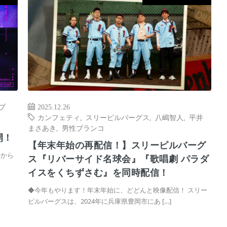
ブ
2025.12.26
カンフェティ
,
スリーピルバーグス
,
八嶋智人
,
平井
まさあき
,
男性ブランコ
開！
【年末年始の再配信！】スリーピルバーグ
街から
ス『リバーサイド名球会』『歌唱劇 パラダ
イスをくちずさむ』を同時配信！
◆今年もやります！年末年始に、どどんと映像配信！ スリー
ピルバーグスは、2024年に兵庫県豊岡市にあ […]