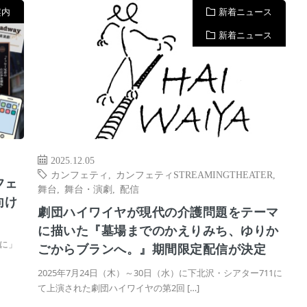
案内
新着ニュース
新着ニュース
2025.12.05
カンフェティ
,
カンフェティSTREAMINGTHEATER
,
フェ
舞台
,
舞台・演劇
,
配信
向け
劇団ハイワイヤが現代の介護問題をテーマ
に描いた『墓場までのかえりみち、ゆりか
に」
ごからブランへ。』期間限定配信が決定
2025年7月24日（木）～30日（水）に下北沢・シアター711に
て上演された劇団ハイワイヤの第2回 […]