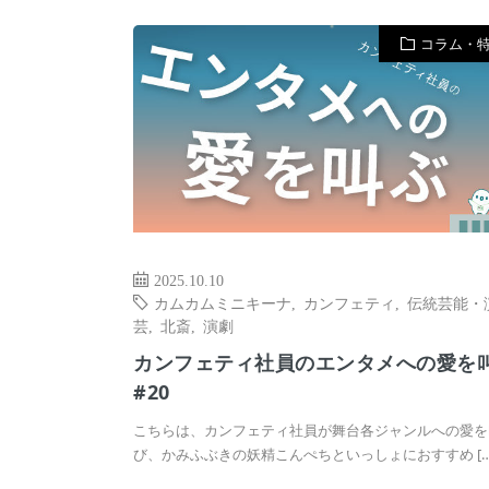
コラム・
2025.10.10
カムカムミニキーナ
,
カンフェティ
,
伝統芸能・
芸
,
北斎
,
演劇
カンフェティ社員のエンタメへの愛を
#20
こちらは、カンフェティ社員が舞台各ジャンルへの愛を
び、かみふぶきの妖精こんぺちといっしょにおすすめ […