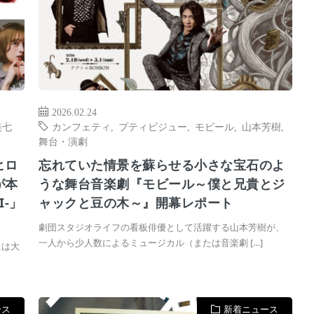
2026.02.24
美七
カンフェティ
,
プティビジュー
,
モビール
,
山本芳樹
,
舞台・演劇
ヒロ
忘れていた情景を蘇らせる小さな宝石のよ
が本
うな舞台音楽劇『モビール～僕と兄貴とジ
I-」
ャックと豆の木～』開幕レポート
劇団スタジオライフの看板俳優として活躍する山本芳樹が、
一人から少人数によるミュージカル（または音楽劇 […]
には大
ース
新着ニュース