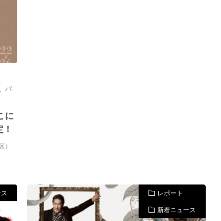
,
パ
こに
定！
谷区）
ース
レポート
新着ニュース