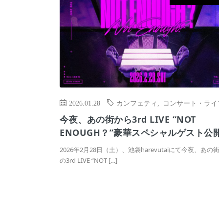
2026.01.28
カンフェティ
,
コンサート・ライ
今夜、あの街から3rd LIVE “NOT
ENOUGH？”豪華スペシャルゲスト公
2026年2月28日（土）、池袋harevutaiにて今夜、あの
の3rd LIVE “NOT […]