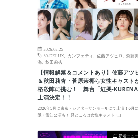
2026.02.25
30-DELUX
,
カンフェティ
,
佐藤アツヒロ
,
斎藤
海
,
秋田莉杏
【情報解禁＆コメントあり】佐藤アツ
＆秋田莉杏・菅原茉椰ら女性キャスト
格殺陣に挑む！ 舞台「紅哭-KURENA
上演決定！！
2026年5月に東京・シアターサンモールにて上演！6月
阪・愛知公演も！ 見どころは女性キャスト […]
新着ニュ