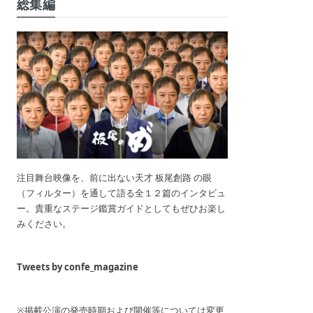
総集編
注目舞台映像を、前に出ない天才 板尾創路 の眼
（フィルター）を通して語る全１２篇のインタビュ
ー。貴重なステージ鑑賞ガイドとしてもぜひお楽し
みください。
Tweets by confe_magazine
※掲載公演の発売時期および開催等については変更