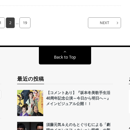
1
2
…
19
NEXT
Back to Top
最近の投稿
【コメントあり】『坂本冬美歌手生活
40周年記念公演～今日から明日へ～』
メインビジュアル公開！！
須藤元気＆えのもとぐりむによる「劇