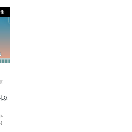
特集
演
叫ぶ
叫
]