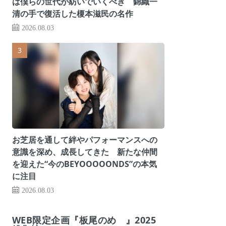
は僕らの世代が紡いでいくべき 錦織一
清の手で復活した榎本滋民の名作
2026.08.03
お芝居を通して絆やパフォーマンスへの
意識を深め、成長してきた 新たな仲間
を迎えた“今のBEYOOOOONDS”の本気
に注目
2026.08.03
WEB限定企画『板尾のめ゙』2025