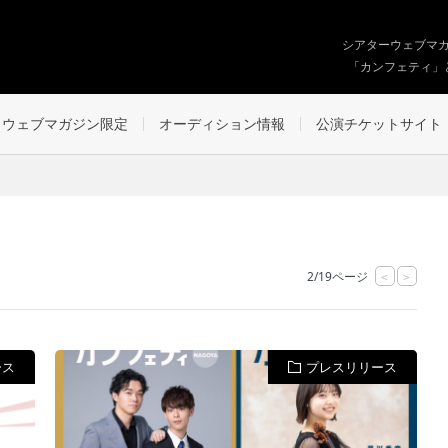
シアターウェブマ
「カンフェティ」
ウェブマガジン限定
オーディション情報
公演チケットサイト
2/19ページ
<
>
ース
プレスリリース