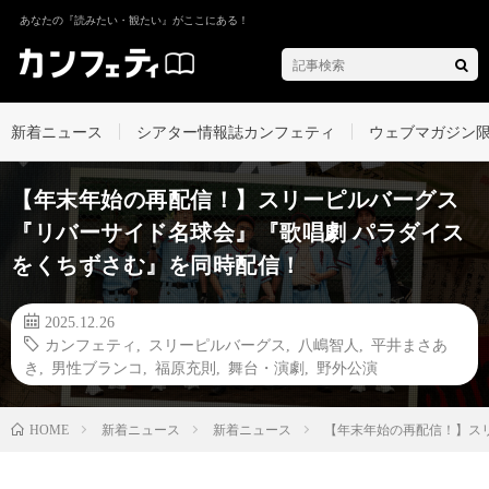
あなたの『読みたい・観たい』がここにある！
新着ニュース
シアター情報誌カンフェティ
ウェブマガジン
【年末年始の再配信！】スリーピルバーグス
『リバーサイド名球会』『歌唱劇 パラダイス
をくちずさむ』を同時配信！
2025.12.26
カンフェティ
,
スリーピルバーグス
,
八嶋智人
,
平井まさあ
き
,
男性ブランコ
,
福原充則
,
舞台・演劇
,
野外公演
新着ニュース
新着ニュース
【年末年始の再配信！】ス
HOME