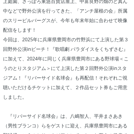
上庭園、さっぽろ東急百貨店屋上、中富良野の畑のど真ん
中などで野外公演を行ってきた、「アンチ屋根の会」所属
のスリーピルバーグスが、今年も年末年始に合わせて映像
配信をします！
今回は、2025年に兵庫県豊岡市の竹野浜にて上演した第３
回野外公演inビーチ！『歌唱劇 パラダイスをくちずさむ』
に加えて、2024年に同じく兵庫県豊岡市にある野球場＜こ
うのとりスタジアム＞にて上演した第２回野外公演inスタ
ジアム！『リバーサイド名球会』も再配信！それぞれご視
聴いただけるチケットに加えて、２作品セット券もご用意
しました。
『リバーサイド名球会』は、八嶋智人、平井まさあき
（男性ブランコ）らをゲストに迎え、兵庫県豊岡市にある