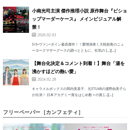
小南光司主演 傑作推理小説 原作舞台『ビショ
ップマーダーケース』 メインビジュアル解
禁！
2026.02.03
S•S•ヴァン•ダイン最高傑作！！愛憎渦巻く大戦前夜のニュ
ーヨークマザーグースの調べとともに、狂気の […][…]
【舞台化決定＆コメント到着！】舞台「湯を
沸かすほどの熱い愛」
2024.02.28
キャラメルボックスの岡内美喜子、元STU48の瀧野由美子ら
が出演！ 日本アカデミー賞をはじめ数々の賞 […][…]
フリーペーパー［カンフェティ］