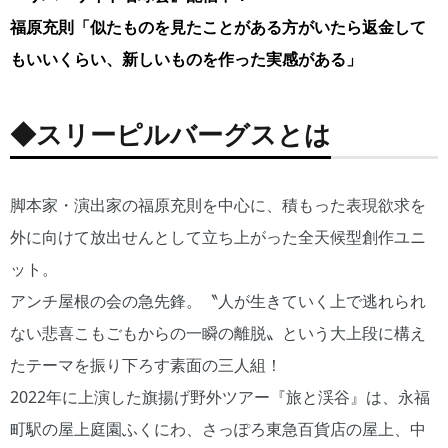
福原充則「似たものを見たことがある方がいたら返金して
もいいくらい、新しいものを作った実感がある」
◆スリーピルバーグスとは
脚本家・演出家の福原充則を中心に、積もった表現欲求を
外に向けて放出せんとして立ち上がった全天候型創作ユニ
ット。
アンチ屋根の会の急先鋒。〝人が生きていく上で逃れられ
ない悲喜こもごもからの一瞬の離脱〟という大上段に構え
たテーマを振り下ろす素面の三人組！
2022年に上演した旗揚げ野外ツアー『旅と渓谷』は、永福
町駅の屋上庭園ふくにわ、さっぽろ東急百貨店の屋上、中