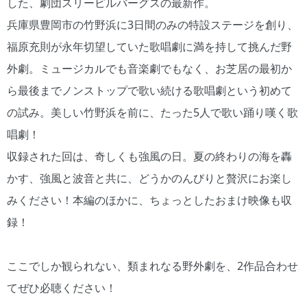
した、劇団スリーピルバーグスの最新作。
兵庫県豊岡市の竹野浜に3日間のみの特設ステージを創り、
福原充則が永年切望していた歌唱劇に満を持して挑んだ野
外劇。ミュージカルでも音楽劇でもなく、お芝居の最初か
ら最後までノンストップで歌い続ける歌唱劇という初めて
の試み。美しい竹野浜を前に、たった5人で歌い踊り嘆く歌
唱劇！
収録された回は、奇しくも強風の日。夏の終わりの海を轟
かす、強風と波音と共に、どうかのんびりと贅沢にお楽し
みください！本編のほかに、ちょっとしたおまけ映像も収
録！
ここでしか観られない、類まれなる野外劇を、2作品合わせ
てぜひ必聴ください！