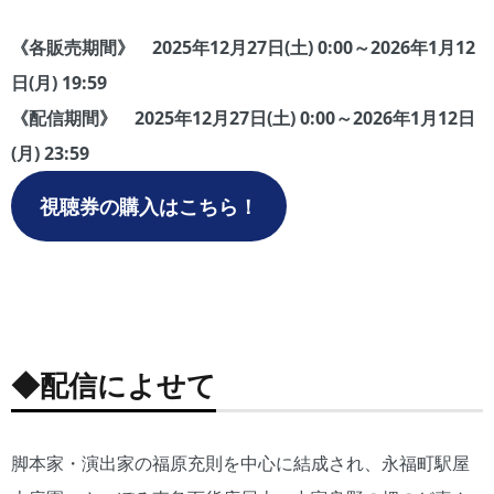
《各販売期間》 2025年12月27日(土) 0:00～2026年1月12
日(月) 19:59
《配信期間》 2025年12月27日(土) 0:00～2026年1月12日
(月) 23:59
視聴券の購入はこちら！
「リ
「リ
「リ
「リ
「リ
「リ
「リ
バー
バー
バー
バー
バー
バー
バー
サイ
サイ
サイ
サイ
サイ
サイ
サイ
ド名
ド名
ド名
ド名
ド名
ド名
ド名
◆配信によせて
球
球
球
球
球
球
球
会」
会」
会」
会」
会」
会」
会」
より
より
より
より
より
より
より
脚本家・演出家の福原充則を中心に結成され、永福町駅屋