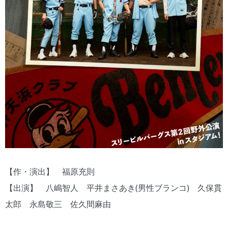
【作・演出】 福原充則
【出演】 八嶋智人 平井まさあき(男性ブランコ) 久保貫
太郎 永島敬三 佐久間麻由