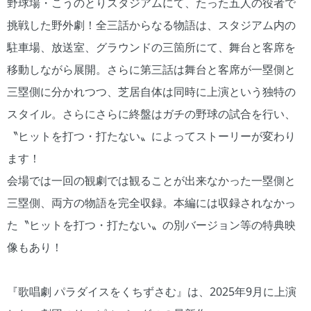
野球場・こうのとりスタジアムにて、たった五人の役者で
挑戦した野外劇！全三話からなる物語は、スタジアム内の
駐車場、放送室、グラウンドの三箇所にて、舞台と客席を
移動しながら展開。さらに第三話は舞台と客席が一塁側と
三塁側に分かれつつ、芝居自体は同時に上演という独特の
スタイル。さらにさらに終盤はガチの野球の試合を行い、
〝ヒットを打つ・打たない〟によってストーリーが変わり
ます！
会場では一回の観劇では観ることが出来なかった一塁側と
三塁側、両方の物語を完全収録。本編には収録されなかっ
た〝ヒットを打つ・打たない〟の別バージョン等の特典映
像もあり！
『歌唱劇 パラダイスをくちずさむ』は、2025年9月に上演