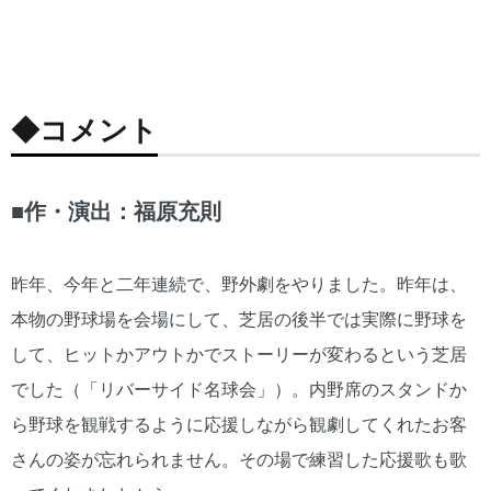
「歌
「歌
「歌
「歌
「歌
「歌
「歌
唱劇
唱劇
唱劇
唱劇
唱劇
唱劇
唱劇
パラ
パラ
パラ
パラ
パラ
パラ
パラ
ダイ
ダイ
ダイ
ダイ
ダイ
ダイ
ダイ
◆コメント
スを
スを
スを
スを
スを
スを
スを
くち
くち
くち
くち
くち
くち
くち
ずさ
ずさ
ずさ
ずさ
ずさ
ずさ
ずさ
む」
む」
む」
む」
む」
む」
む」
■作・演出：福原充則
より
より
より
より
より
より
より
昨年、今年と二年連続で、野外劇をやりました。昨年は、
本物の野球場を会場にして、芝居の後半では実際に野球を
して、ヒットかアウトかでストーリーが変わるという芝居
でした（「リバーサイド名球会」）。内野席のスタンドか
ら野球を観戦するように応援しながら観劇してくれたお客
さんの姿が忘れられません。その場で練習した応援歌も歌