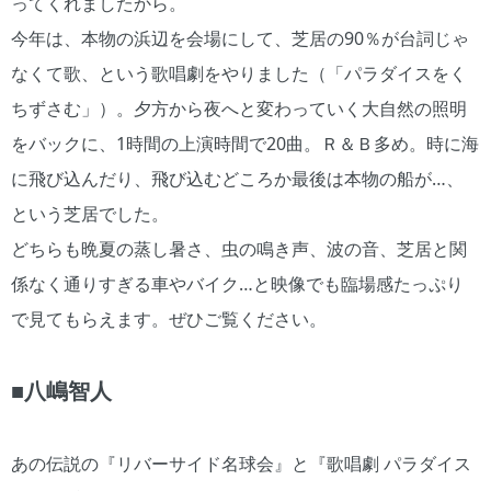
ってくれましたから。
今年は、本物の浜辺を会場にして、芝居の90％が台詞じゃ
なくて歌、という歌唱劇をやりました（「パラダイスをく
ちずさむ」）。夕方から夜へと変わっていく大自然の照明
をバックに、1時間の上演時間で20曲。Ｒ＆Ｂ多め。時に海
に飛び込んだり、飛び込むどころか最後は本物の船が…、
という芝居でした。
どちらも晩夏の蒸し暑さ、虫の鳴き声、波の音、芝居と関
係なく通りすぎる車やバイク…と映像でも臨場感たっぷり
で見てもらえます。ぜひご覧ください。
■八嶋智人
あの伝説の『リバーサイド名球会』と『歌唱劇 パラダイス