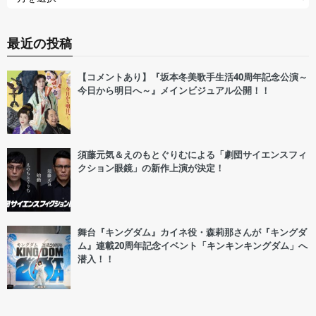
最近の投稿
【コメントあり】『坂本冬美歌手生活40周年記念公演～
今日から明日へ～』メインビジュアル公開！！
須藤元気＆えのもとぐりむによる「劇団サイエンスフィ
クション眼鏡」の新作上演が決定！
舞台『キングダム』カイネ役・森莉那さんが『キングダ
ム』連載20周年記念イベント「キンキンキングダム」へ
潜入！！