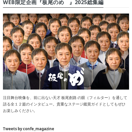
WEB限定企画『板尾のめ゙』2025総集編
注目舞台映像を、前に出ない天才 板尾創路 の眼（フィルター）を通して
語る全１２篇のインタビュー。貴重なステージ鑑賞ガイドとしてもぜひ
お楽しみください。
Tweets by confe_magazine