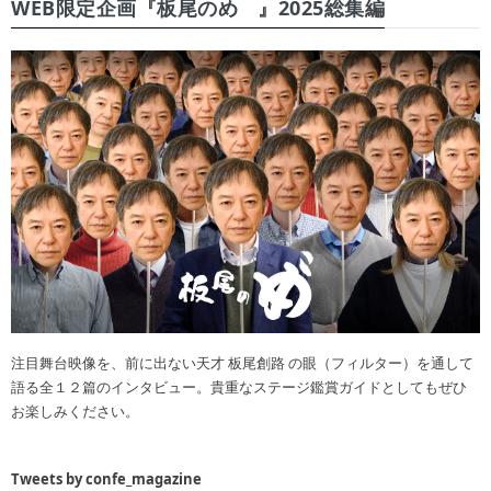
WEB限定企画『板尾のめ゙』2025総集編
注目舞台映像を、前に出ない天才 板尾創路 の眼（フィルター）を通して
語る全１２篇のインタビュー。貴重なステージ鑑賞ガイドとしてもぜひ
お楽しみください。
Tweets by confe_magazine