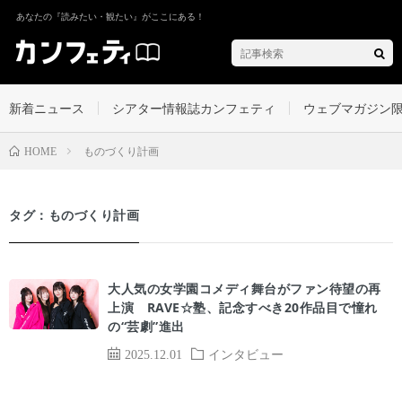
あなたの『読みたい・観たい』がここにある！
新着ニュース
シアター情報誌カンフェティ
ウェブマガジン
ものづくり計画
HOME
タグ：ものづくり計画
大人気の女学園コメディ舞台がファン待望の再
上演 RAVE☆塾、記念すべき20作品目で憧れ
の“芸劇”進出
2025.12.01
インタビュー