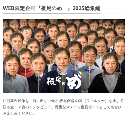
WEB限定企画『板尾のめ゙』2025総集編
注目舞台映像を、前に出ない天才 板尾創路 の眼（フィルター）を通して
語る全１２篇のインタビュー。貴重なステージ鑑賞ガイドとしてもぜひ
お楽しみください。