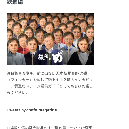
総集編
注目舞台映像を、前に出ない天才 板尾創路 の眼
（フィルター）を通して語る全１２篇のインタビュ
ー。貴重なステージ鑑賞ガイドとしてもぜひお楽し
みください。
Tweets by confe_magazine
※掲載公演の発売時期および開催等については変更