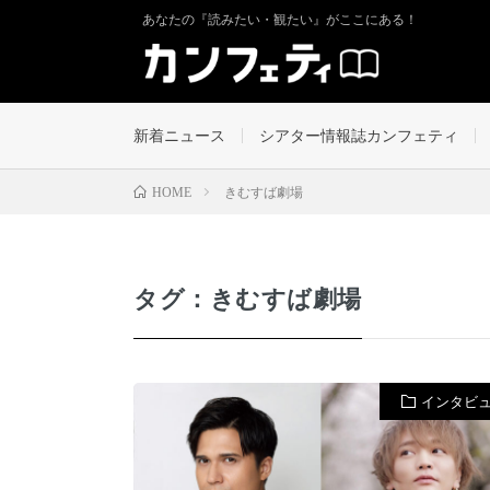
あなたの『読みたい・観たい』がここにある！
新着ニュース
シアター情報誌カンフェティ
きむすば劇場
HOME
タグ：きむすば劇場
インタビ