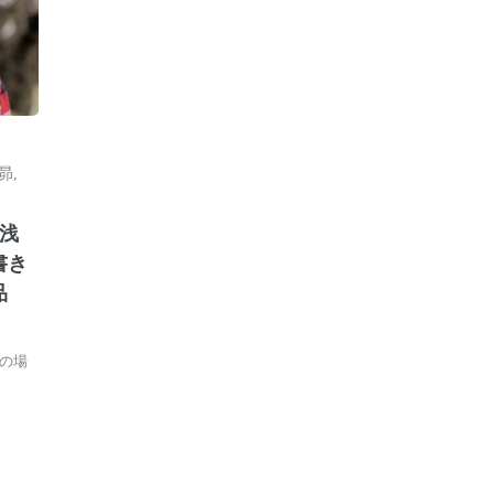
昴
,
浅
書き
品
の場