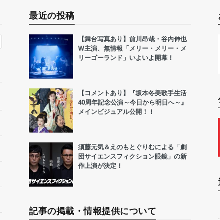
最近の投稿
【舞台写真あり】前川昂哉・谷内伸也
W主演、無情報「メリー・メリー・メ
リーゴーランド」いよいよ開幕！
【コメントあり】『坂本冬美歌手生活
40周年記念公演～今日から明日へ～』
メインビジュアル公開！！
須藤元気＆えのもとぐりむによる「劇
団サイエンスフィクション眼鏡」の新
作上演が決定！
記事の掲載・情報提供について