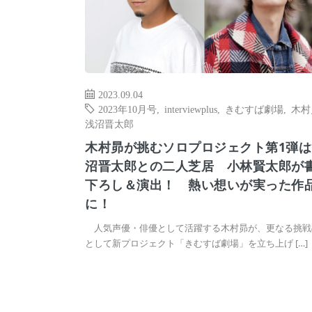
2023.09.04
2023年10月号
,
interviewplus
,
きむすば劇場
,
木村
浅沼晋太郎
木村昴が挑むソロプロジェクト第1弾は
沼晋太郎との二人芝居 小林賢太郎が
下ろし＆演出！ 熱い想いが実った作
に！
人気声優・俳優として活躍する木村昴が、更なる挑戦
として新プロジェクト「きむすば劇場」を立ち上げ […]