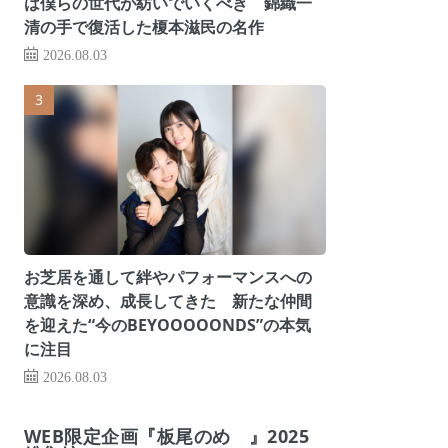
は僕らの世代が紡いでいくべき 錦織一
清の手で復活した榎本滋民の名作
2026.08.03
お芝居を通して絆やパフォーマンスへの
意識を深め、成長してきた 新たな仲間
を迎えた“今のBEYOOOOONDS”の本気
に注目
2026.08.03
WEB限定企画『板尾のめ゙』2025