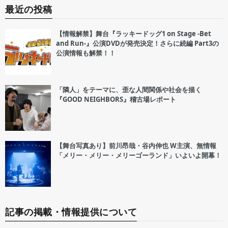
最近の投稿
【情報解禁】舞台『ラッキードッグ1 on Stage -Bet
and Run-』公演DVDが発売決定！さらに続編 Part3の
公演情報も解禁！！
「隣人」をテーマに、歪な人間関係や社会を描く
『GOOD NEIGHBORS』稽古場レポート
【舞台写真あり】前川昂哉・谷内伸也 W主演、無情報
「メリー・メリー・メリーゴーランド」いよいよ開幕！
記事の掲載・情報提供について