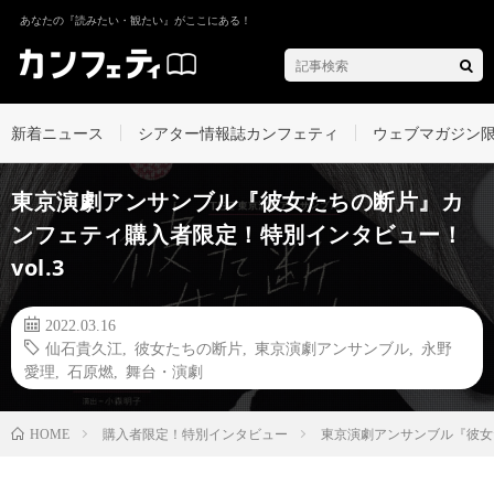
あなたの『読みたい・観たい』がここにある！
新着ニュース
シアター情報誌カンフェティ
ウェブマガジン
東京演劇アンサンブル『彼女たちの断片』カ
ンフェティ購入者限定！特別インタビュー！
vol.3
2022.03.16
仙石貴久江
,
彼女たちの断片
,
東京演劇アンサンブル
,
永野
愛理
,
石原燃
,
舞台・演劇
購入者限定！特別インタビュー
東京演劇アンサンブル『彼女
HOME