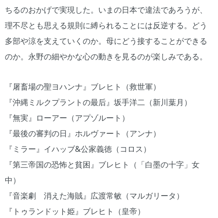
ちるのおかげで実現した。いまの日本で違法であろうが、
理不尽とも思える規則に縛られることには反逆する。どう
多部や涼を支えていくのか。母にどう接することができる
のか。永野の細やかな心の動きを見るのが楽しみである。
『屠畜場の聖ヨハンナ』ブレヒト（救世軍）
『沖縄ミルクプラントの最后』坂手洋二（新川葉月）
『無実』ローアー（アプゾルート）
『最後の審判の日』ホルヴァート（アンナ）
『ミラー』イハッブ&公家義徳（コロス）
『第三帝国の恐怖と貧困』ブレヒト（「白墨の十字」女
中）
『音楽劇 消えた海賊』広渡常敏（マルガリータ）
『トゥランドット姫』ブレヒト（皇帝）