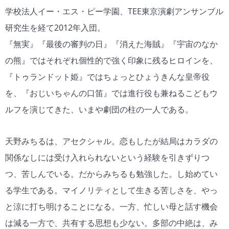
学校法人イー・エス・ピー学園、TEE東京演劇アンサンブル
研究生を経て2012年入団。
『無実』『最後の審判の日』『消えた海賊』『宇宙のなか
の熊』ではそれぞれ個性的で強く印象に残るヒロインを、
『トゥランドット姫』ではちょっとひょうきんな皇帝役
を、『おじいちゃんの口笛』では進行役も兼ねるこどもウ
ルフを演じてきた、いまや劇団の柱の一人である。
天野みちるは、アセクシャル。恋もしたが結局はカラダの
関係なしには受け入れられないという経験を引きずりつ
つ、苦しんでいる。だからみちるも勉強した。し始めてい
る学生である。マイノリティとして生きる苦しさを、やっ
と涼に打ち明けることになる。一方、忙しい母と話す機会
は減る一方で、共有する思想も少ない。多部の中絶は、み