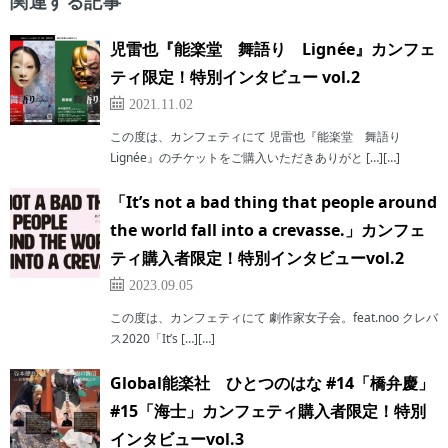
関連する記事
児雷也『能楽堂 舞語り Lignée』カンフェ
ティ限定！特別インタビュー vol.2
2021.11.02
この度は、カンフェティにて 児雷也『能楽堂 舞語り
Lignée』のチケットをご購入いただきありがと […][…]
「It’s not a bad thing that people around
the world fall into a crevasse.」カンフェ
ティ購入者限定！特別インタビューvol.2
2023.09.05
この度は、カンフェティにて 劇作家女子会。feat.noo クレバ
ス2020「It’s […][…]
Global能楽社 ひとつのはな #14「橋弁慶」
#15「海士」カンフェティ購入者限定！特別
インタビューvol.3