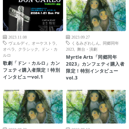
2023.11.08
2023.09.27
ヴェルディ
,
オーケストラ
,
くるみざわしん
,
同郷同年
オペラ
,
クラシック
,
ドン・カ
2023
,
舞台・演劇
ルロ
Myrtle Arts「同郷同年
歌劇「ドン・カルロ」カン
2023」カンフェティ購入者
フェティ購入者限定！特別
限定！特別インタビュー
インタビューvol.1
vol.3