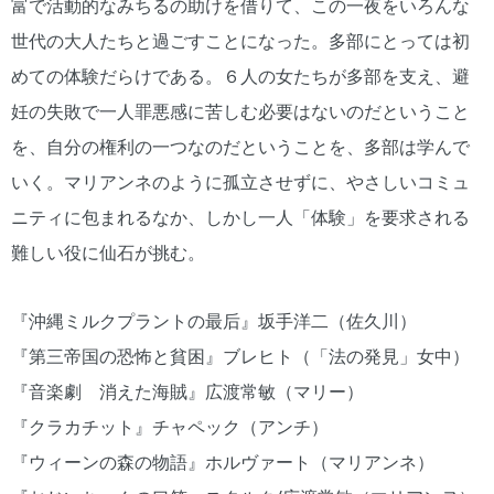
富で活動的なみちるの助けを借りて、この一夜をいろんな
世代の大人たちと過ごすことになった。多部にとっては初
めての体験だらけである。６人の女たちが多部を支え、避
妊の失敗で一人罪悪感に苦しむ必要はないのだということ
を、自分の権利の一つなのだということを、多部は学んで
いく。マリアンネのように孤立させずに、やさしいコミュ
ニティに包まれるなか、しかし一人「体験」を要求される
難しい役に仙石が挑む。
『沖縄ミルクプラントの最后』坂手洋二（佐久川）
『第三帝国の恐怖と貧困』ブレヒト（「法の発見」女中）
『音楽劇 消えた海賊』広渡常敏（マリー）
『クラカチット』チャペック（アンチ）
『ウィーンの森の物語』ホルヴァート（マリアンネ）