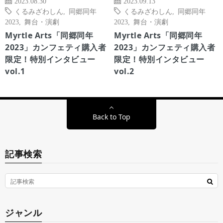
2023.08.30
2023.09.13
くるみざわしん
,
同郷同年
くるみざわしん
,
同郷同年
2023
,
舞台・演劇
2023
,
舞台・演劇
Myrtle Arts「同郷同年
Myrtle Arts「同郷同年
2023」カンフェティ購入者
2023」カンフェティ購入者
限定！特別インタビュー
限定！特別インタビュー
vol.1
vol.2
Back to Top
記事検索
ジャンル