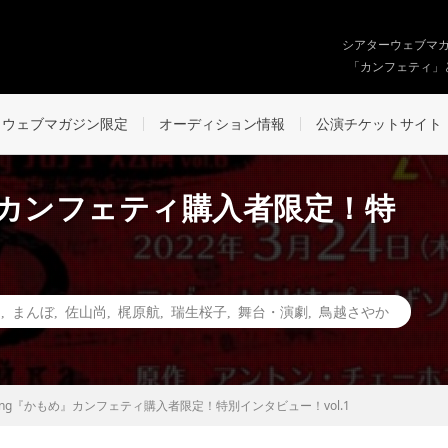
シアターウェブマ
「カンフェティ」
ウェブマガジン限定
オーディション情報
公演チケットサイト
もめ』カンフェティ購入者限定！特
フ
,
まんぼ
,
佐山尚
,
梶原航
,
瑞生桜子
,
舞台・演劇
,
鳥越さやか
Loving『かもめ』カンフェティ購入者限定！特別インタビュー！vol.1