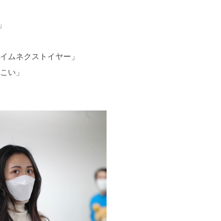
」
タイムネクストイヤー」
てこい」