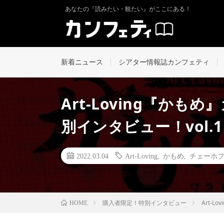
あなたの『読みたい・観たい』がここにある！
新着ニュース
シアター情報誌カンフェティ
Art-Loving『か
別インタビュー！vol.1
2022.03.04
Art-Loving
,
かもめ
,
チェーホ
購入者限定！特別インタビュー
Art-
HOME