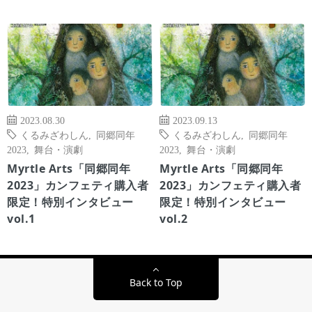
2023.08.30
2023.09.13
くるみざわしん
,
同郷同年
くるみざわしん
,
同郷同年
2023
,
舞台・演劇
2023
,
舞台・演劇
Myrtle Arts「同郷同年
Myrtle Arts「同郷同年
2023」カンフェティ購入者
2023」カンフェティ購入者
限定！特別インタビュー
限定！特別インタビュー
vol.1
vol.2
Back to Top