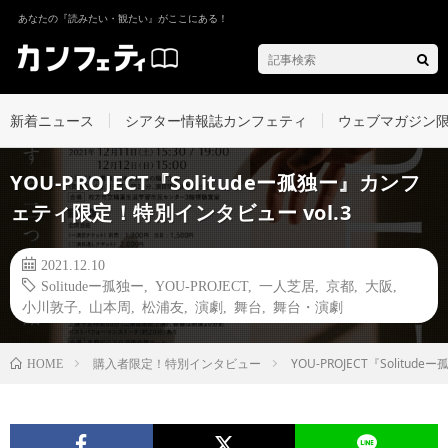
あなたの『読みたい・観たい』がここにある！
新着ニュース
シアター情報誌カンフェティ
ウェブマガジン
YOU-PROJECT『Solitudeー孤独ー』カンフ
ェティ限定！特別インタビュー vol.3
2021.12.10
Solitudeー孤独ー
,
YOU-PROJECT
,
一人芝居
,
京都
,
大阪
,
小川敦子
,
山本周
,
松浦友
,
演劇
,
舞台
,
舞台・演劇
購入者限定！特別インタビュー
YOU-PROJECT『Solit
HOME