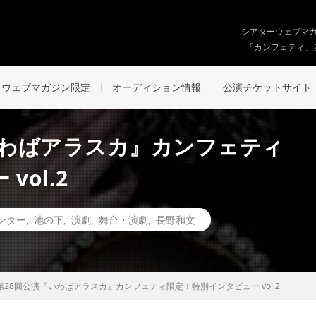
シアターウェブマ
「カンフェティ」
ウェブマガジン限定
オーディション情報
公演チケットサイト
いわばアラスカ』カンフェティ
ol.2
ンター
,
池の下
,
演劇
,
舞台・演劇
,
長野和文
第28回公演『いわばアラスカ』カンフェティ限定！特別インタビュー vol.2