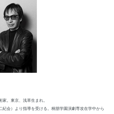
術家。東京、浅草生まれ。
二紀会）より指導を受ける。桐朋学園演劇専攻在学中から