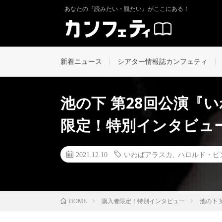
あなたの『読みたい・観たい』がここにある！
新着ニュース
シアター情報誌カンフェティ
池の下 第28回公演『
限定！特別インタビュー v
2021.12.10
いわばアラスカ
,
ハロルド・ピ
購入者限定！特別インタビュー
池の下 
HOME