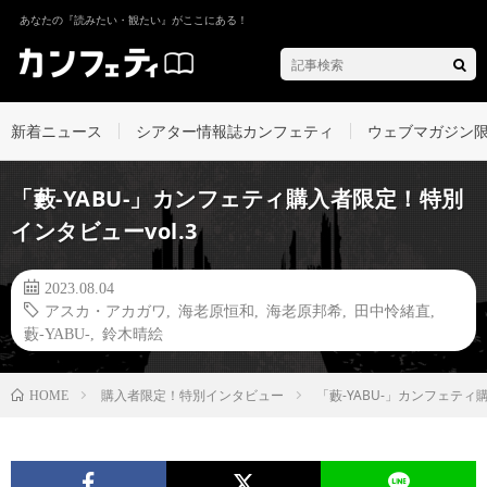
あなたの『読みたい・観たい』がここにある！
新着ニュース
シアター情報誌カンフェティ
ウェブマガジン
「藪-YABU-」カンフェティ購入者限定！特別
インタビューvol.3
2023.08.04
アスカ・アカガワ
,
海老原恒和
,
海老原邦希
,
田中怜緒直
,
藪-YABU-
,
鈴木晴絵
購入者限定！特別インタビュー
「藪-YABU-」カンフェティ
HOME