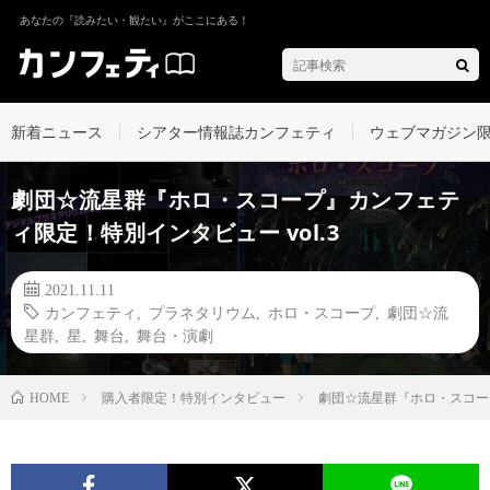
あなたの『読みたい・観たい』がここにある！
新着ニュース
シアター情報誌カンフェティ
ウェブマガジン
劇団☆流星群『ホロ・スコープ』カンフェテ
ィ限定！特別インタビュー vol.3
2021.11.11
カンフェティ
,
プラネタリウム
,
ホロ・スコープ
,
劇団☆流
星群
,
星
,
舞台
,
舞台・演劇
購入者限定！特別インタビュー
劇団☆流星群『ホロ・スコープ
HOME