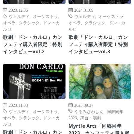
2023.12.06
2024.01.09
ヴェルディ
,
オーケストラ
,
ヴェルディ
,
オーケストラ
,
オペラ
,
クラシック
,
ドン・カ
オペラ
,
クラシック
,
ドン・カ
ルロ
ルロ
歌劇「ドン・カルロ」カン
歌劇「ドン・カルロ」カン
フェティ購入者限定！特別
フェティ購入者限定！特別
インタビューvol.2
インタビューvol.3
2023.11.08
2023.09.27
ヴェルディ
,
オーケストラ
,
くるみざわしん
,
同郷同年
オペラ
,
クラシック
,
ドン・カ
2023
,
舞台・演劇
ルロ
Myrtle Arts「同郷同年
歌劇「ドン・カルロ」カン
2023」カンフェティ購入者