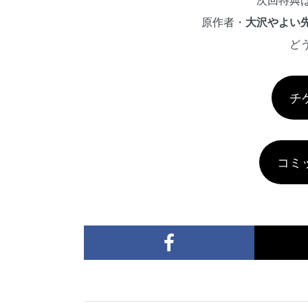
次回特典は
原作者・
大沢やよい
ど
チ
コミ