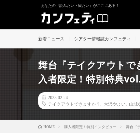
あなたの『読みたい・観たい』がここにある！
新着ニュース
シアター情報誌カンフェティ
舞台『テイクアウトで
入者限定！特別特典vol.
2023.02.24
テイクアウトできますか？
,
大沢やよい
,
山城
購入者限定！特別インタビュー
舞台『テ
HOME