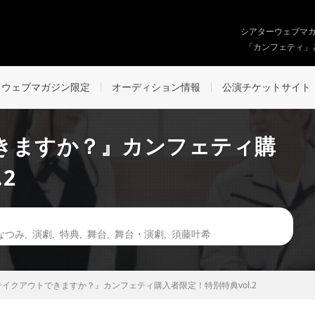
シアターウェブマ
「カンフェティ」
ウェブマガジン限定
オーディション情報
公演チケットサイト
きますか？』カンフェティ購
2
なつみ
,
演劇
,
特典
,
舞台
,
舞台・演劇
,
須藤叶希
イクアウトできますか？』カンフェティ購入者限定！特別特典vol.2