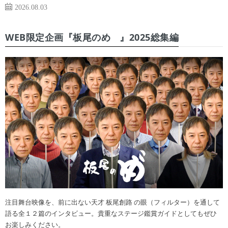
2026.08.03
WEB限定企画『板尾のめ゙』2025総集編
注目舞台映像を、前に出ない天才 板尾創路 の眼（フィルター）を通して
語る全１２篇のインタビュー。貴重なステージ鑑賞ガイドとしてもぜひ
お楽しみください。