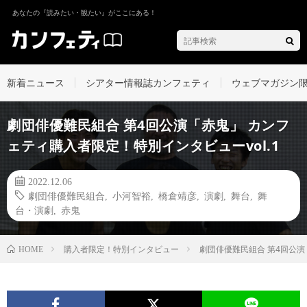
あなたの『読みたい・観たい』がここにある！
新着ニュース
シアター情報誌カンフェティ
ウェブマガジン
劇団俳優難民組合 第4回公演「赤鬼」 カンフ
ェティ購入者限定！特別インタビューvol.1
2022.12.06
劇団俳優難民組合
,
小河智裕
,
橋倉靖彦
,
演劇
,
舞台
,
舞
台・演劇
,
赤鬼
購入者限定！特別インタビュー
劇団俳優難民組合 第4回公演
HOME