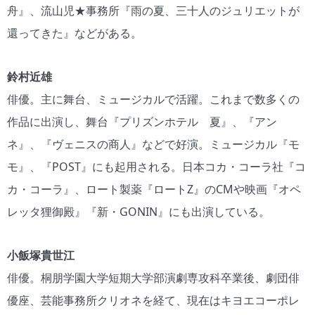
舟』、流山児★事務所『雨の夏、三十人のジュリエットが
還ってきた』などがある。
鈴村近雄
俳優。主に舞台、ミュージカルで活躍。これまで数多くの
作品に出演し、舞台『プリズンホテル 夏』、『アン
ネ』、『ヴェニスの商人』などで好演。ミュージカル『モ
モ』、『POST』にも起用される。日本コカ・コーラ社『コ
カ・コーラ』、ロート製薬『ロートZ』のCMや映画『オペ
レッタ狸御殿』『新・GONIN』にも出演している。
小飯塚貴世江
俳優。桐朋学園大学短期大学部演劇専攻科卒業後、劇団俳
優座、芸能事務所クリオネを経て、現在はキヨエコーポレ