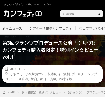
あなたの『読みたい・観たい』がここにある！
新着ニュース
シアター情報誌カンフェティ
ウェブマガジン
第3回グランツプロデュース公演「くちづけ」
カンフェティ購入者限定！特別インタビュー
vol.1
2022.11.15
くちづけ
,
小飯塚貴世江
,
松本紀保
,
演劇
,
第3回グランツプ
ロデュース公演
,
舞台
,
舞台・演劇
,
鈴村近雄
購入者限定！特別インタビュー
第3回グランツプロデュース公
HOME