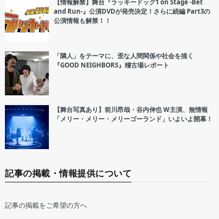
【情報解禁】舞台『ラッキードッグ1 on Stage -Bet
and Run-』公演DVDが発売決定！さらに続編 Part3の
公演情報も解禁！！
「隣人」をテーマに、歪な人間関係や社会を描く
『GOOD NEIGHBORS』稽古場レポート
【舞台写真あり】前川昂哉・谷内伸也 W主演、無情報
「メリー・メリー・メリーゴーランド」いよいよ開幕！
記事の掲載・情報提供について
記事の掲載をご希望の方へ