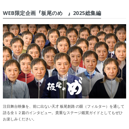
WEB限定企画『板尾のめ゙』2025総集編
注目舞台映像を、前に出ない天才 板尾創路 の眼（フィルター）を通して
語る全１２篇のインタビュー。貴重なステージ鑑賞ガイドとしてもぜひ
お楽しみください。