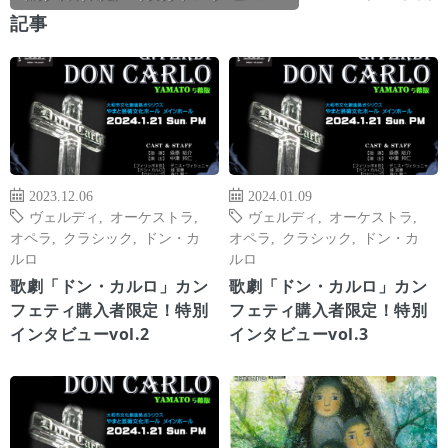
記事
2023.12.06
2024.01.09
ヴェルディ
,
オーケストラ
,
ヴェルディ
,
オーケストラ
,
オペラ
,
クラシック
,
ドン・カ
オペラ
,
クラシック
,
ドン・カ
ルロ
ルロ
歌劇「ドン・カルロ」カン
歌劇「ドン・カルロ」カン
フェティ購入者限定！特別
フェティ購入者限定！特別
インタビューvol.2
インタビューvol.3