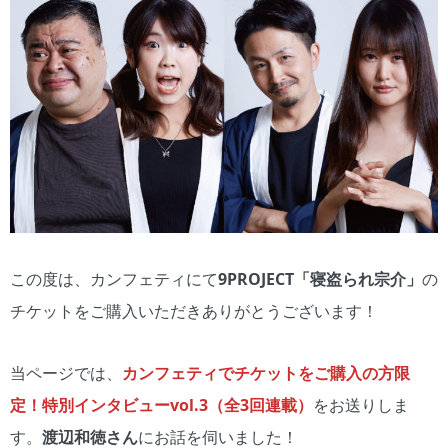
この度は、カンフェティにて
9PROJECT「寝盗られ宗介」
の
チケットをご購入いただきありがとうございます！
当ページでは、
カンフェティでチケットをご購入の方限
定！特別インタビューvol.3（全3回連載）
をお送りしま
す。
渡辺和徳さん
にお話を伺いました！