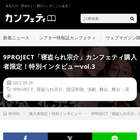
あなたの『読みたい・観たい』がここにある！
新着ニュース
シアター情報誌カンフェティ
ウェブマガジン
9PROJECT「寝盗られ宗介」カンフェティ購入
者限定！特別インタビューvol.3
2022.09.28
9PROJECT
,
寝盗られ宗介
,
渡辺和徳
,
演劇
,
舞台
,
舞台・演
劇
購入者限定！特別インタビュー
9PROJECT「寝盗られ宗介
HOME