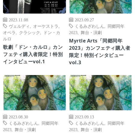
2023.11.08
2023.09.27
ヴェルディ
,
オーケストラ
,
くるみざわしん
,
同郷同年
オペラ
,
クラシック
,
ドン・カ
2023
,
舞台・演劇
ルロ
Myrtle Arts「同郷同年
歌劇「ドン・カルロ」カン
2023」カンフェティ購入者
フェティ購入者限定！特別
限定！特別インタビュー
インタビューvol.1
vol.3
2023.08.30
2023.09.13
くるみざわしん
,
同郷同年
くるみざわしん
,
同郷同年
2023
,
舞台・演劇
2023
,
舞台・演劇