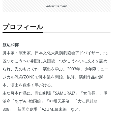
Advertisement
プロフィール
渡辺和徳
脚本家・演出家。日本文化大衆演劇協会アドバイザー。北
区つかこうへい劇団に入団後、つかこうへいに文才を認め
られ、氏のもとで作・演出を学ぶ。2003年、少年隊ミュー
ジカルPLAYZONEで脚本業を開始。以降、演劇作品の脚
本、演出を数多く手がける。
主な脚本作品に、青山劇場「SAMURAI7」「女信長」、明
治座「あずみ~戦国編」「神州天馬侠」「大江戸緋鳥
808」、新国立劇場「AZUMI幕末編」など。