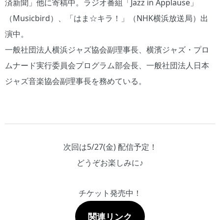
済新聞」他に寄稿中。ラジオ番組「Jazz in Applause」
（Musicbird）、「はま☆キラ！」（NHK横浜放送局）出
演中。
一般社団法人横浜ジャズ協会副理事長、横濱ジャズ・プロ
ムナード実行委員会プログラム部会長、一般社団法人日本
ジャズ音楽協会副理事長を務めている。
次回は5/27(金) 配信予定！
どうぞお楽しみに♪
チケット発売中！
関連リンク