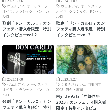
2023.12.06
2024.01.09
ヴェルディ
,
オーケストラ
,
ヴェルディ
,
オーケストラ
,
オペラ
,
クラシック
,
ドン・カ
オペラ
,
クラシック
,
ドン・カ
ルロ
ルロ
歌劇「ドン・カルロ」カン
歌劇「ドン・カルロ」カン
フェティ購入者限定！特別
フェティ購入者限定！特別
インタビューvol.2
インタビューvol.3
2023.11.08
2023.09.27
ヴェルディ
,
オーケストラ
,
くるみざわしん
,
同郷同年
オペラ
,
クラシック
,
ドン・カ
2023
,
舞台・演劇
ルロ
Myrtle Arts「同郷同年
歌劇「ドン・カルロ」カン
2023」カンフェティ購入者
フェティ購入者限定！特別
限定！特別インタビュー