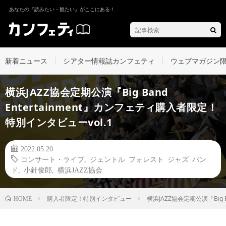
あなたの『読みたい・観たい』がここにある！
新着ニュース
シアター情報誌カンフェティ
ウェブマガジン
横浜JAZZ協会定期公演『Big Band
Entertainment』カンフェティ購入者限定！
特別インタビューvol.1
2022.05.20
コンサート・ライブ
,
ジェントル フォレスト ジャズ バン
ド
,
小針俊郎
,
横浜JAZZ協会
購入者限定！特別インタビュー
横浜JAZZ協会定期公演『Big 
HOME