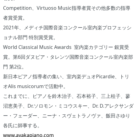
Competition、Virtuoso Music指導者賞その他多数の指導
者賞受賞。
2021年、メディチ国際音楽コンクール室内楽プロフェッシ
ョナル部門 特別賞受賞。
World Classical Music Awards 室内楽カテゴリー 銀賞受
賞。第6回ダヌビア・タレンツ国際音楽コンクール室内楽部
門 第2位。
新日本ピアノ指導者の集い、室内楽デュオPicardie、トリ
オAlis musicorumで活動中。
これまでに、ピアノを鈴木治子、石本裕子、三上桂子、蓼
沼恵美子、Dr.ソロモン・ミコウスキー、Dr. D.アレクサンダ
ー・フェーダー、ニーナ・スヴェトラノヴァ、飯田さゆり
各氏に師事する。
www.ayakapiano.c
o
m