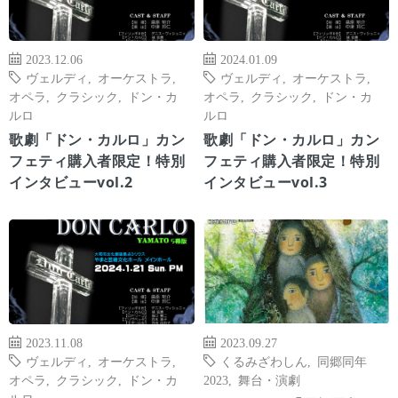
2023.12.06
2024.01.09
ヴェルディ
,
オーケストラ
,
ヴェルディ
,
オーケストラ
,
オペラ
,
クラシック
,
ドン・カ
オペラ
,
クラシック
,
ドン・カ
ルロ
ルロ
歌劇「ドン・カルロ」カン
歌劇「ドン・カルロ」カン
フェティ購入者限定！特別
フェティ購入者限定！特別
インタビューvol.2
インタビューvol.3
2023.11.08
2023.09.27
ヴェルディ
,
オーケストラ
,
くるみざわしん
,
同郷同年
オペラ
,
クラシック
,
ドン・カ
2023
,
舞台・演劇
ルロ