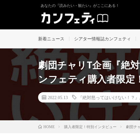
あなたの『読みたい・観たい』がここにある！
新着ニュース
シアター情報誌カンフェティ
劇団チャリT企画『絶
ンフェティ購入者限定！
2022.05.13
『絶対怒ってはいけない！？』
購入者限定！特別インタビュー
劇団チャ
HOME