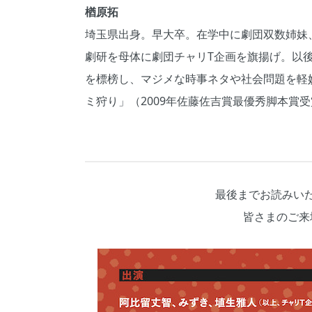
楢原拓
埼玉県出身。早大卒。在学中に劇団双数姉妹、
劇研を母体に劇団チャリT企画を旗揚げ。以
を標榜し、マジメな時事ネタや社会問題を軽
ミ狩り」（2009年佐藤佐吉賞最優秀脚本賞
最後までお読みい
皆さまのご来