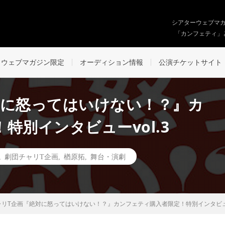
シアターウェブマ
「カンフェティ」
ウェブマガジン限定
オーディション情報
公演チケットサイト
対に怒ってはいけない！？』カ
特別インタビューvol.3
,
劇団チャリT企画
,
楢原拓
,
舞台・演劇
リT企画『絶対に怒ってはいけない！？』カンフェティ購入者限定！特別インタビューv