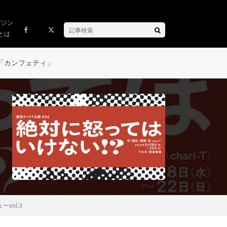
ガジン
とは
「カンフェティ」
ol.3