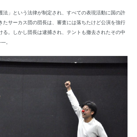
護法」という法律が制定され、すべての表現活動に国の許
きたサーカス団の団長は、審査には落ちたけど公演を強行
ける。しかし団長は逮捕され、テントも撤去されたその中
――。