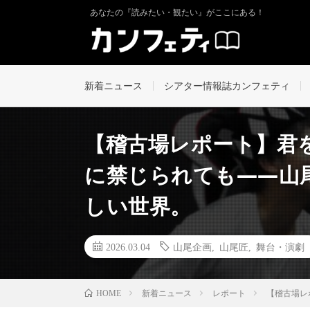
あなたの『読みたい・観たい』がここにある！
新着ニュース
シアター情報誌カンフェティ
【稽古場レポート】君
に禁じられても――山
しい世界。
2026.03.04
山尾企画
,
山尾匠
,
舞台・演劇
新着ニュース
レポート
【稽古場レ
HOME