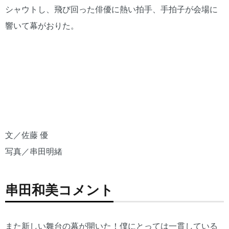
シャウトし、飛び回った俳優に熱い拍手、手拍子が会場に
響いて幕がおりた。
写真／
写真／
写真／
写真／
写真／
写真／
串田明
串田明
串田明
串田明
串田明
串田明
緒
緒
緒
緒
緒
緒
文／佐藤 優
写真／串田明緒
串田和美コメント
また新しい舞台の幕が開いた！僕にとっては一貫している