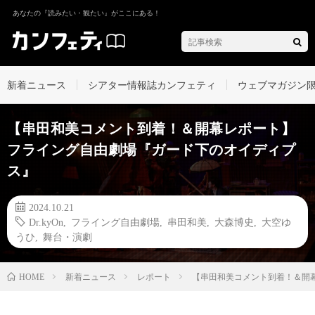
あなたの『読みたい・観たい』がここにある！
新着ニュース
シアター情報誌カンフェティ
ウェブマガジン
【串田和美コメント到着！＆開幕レポート】
フライング自由劇場『ガード下のオイディプ
ス』
2024.10.21
Dr.kyOn
,
フライング自由劇場
,
串田和美
,
大森博史
,
大空ゆ
うひ
,
舞台・演劇
新着ニュース
レポート
【串田和美コメント到着！＆開
HOME