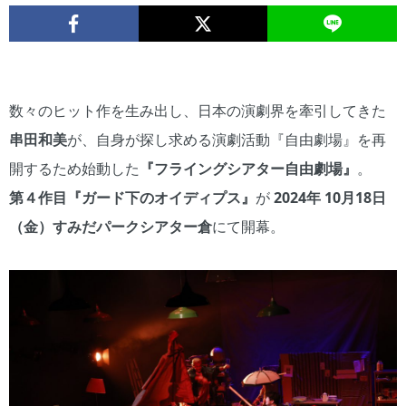
数々のヒット作を生み出し、日本の演劇界を牽引してきた
串田和美
が、自身が探し求める演劇活動『自由劇場』を再
開するため始動した
『フライングシアター自由劇場』
。
第４作目『ガード下のオイディプス』
が
2024年 10月18日
（金）すみだパークシアター倉
にて開幕。