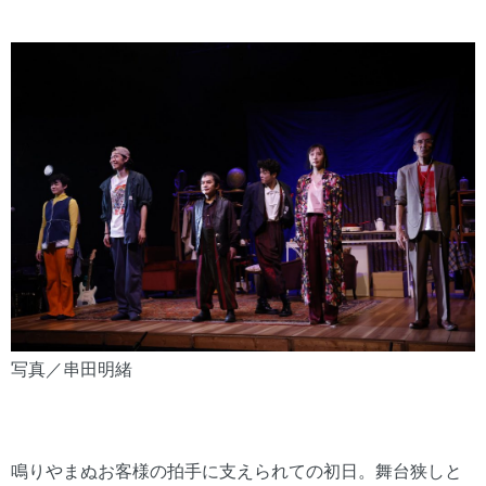
写真／串田明緒
鳴りやまぬお客様の拍手に支えられての初日。舞台狭しと