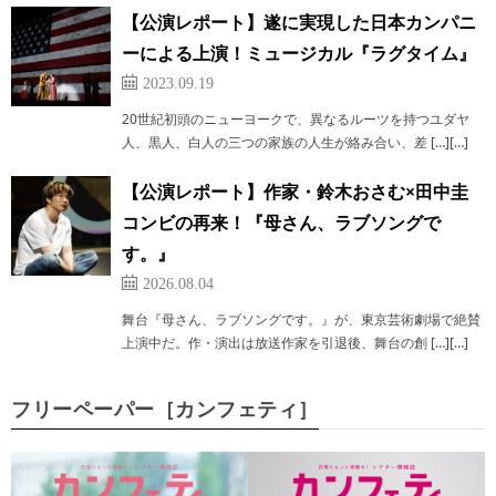
【公演レポート】遂に実現した日本カンパニ
ーによる上演！ミュージカル『ラグタイム』
2023.09.19
20世紀初頭のニューヨークで、異なるルーツを持つユダヤ
人、黒人、白人の三つの家族の人生が絡み合い、差 […][…]
【公演レポート】作家・鈴木おさむ×田中圭
コンビの再来！『母さん、ラブソングで
す。』
2026.08.04
舞台『母さん、ラブソングです。』が、東京芸術劇場で絶賛
上演中だ。作・演出は放送作家を引退後、舞台の創 […][…]
フリーペーパー［カンフェティ］