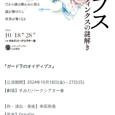
『ガード下のオイディプス』
【公演期間】2024年10月18日(金)～27日(日)
【劇場】すみだパークシアター倉
【作・演出・美術】串田和美
【音楽】Dr.kyOn