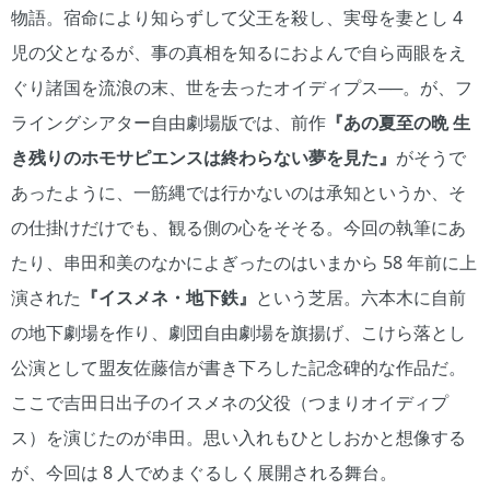
物語。宿命により知らずして父王を殺し、実母を妻とし 4
児の父となるが、事の真相を知るにおよんで自ら両眼をえ
ぐり諸国を流浪の末、世を去ったオイディプス──。が、フ
ライングシアター自由劇場版では、前作
『あの夏至の晩 生
き残りのホモサピエンスは終わらない夢を見た』
がそうで
あったように、一筋縄では行かないのは承知というか、そ
の仕掛けだけでも、観る側の心をそそる。今回の執筆にあ
たり、串田和美のなかによぎったのはいまから 58 年前に上
演された
『イスメネ・地下鉄』
という芝居。六本木に自前
の地下劇場を作り、劇団自由劇場を旗揚げ、こけら落とし
公演として盟友佐藤信が書き下ろした記念碑的な作品だ。
ここで吉田日出子のイスメネの父役（つまりオイディプ
ス）を演じたのが串田。思い入れもひとしおかと想像する
が、今回は 8 人でめまぐるしく展開される舞台。