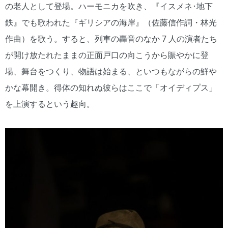
の老人として登場。ハーモニカを吹き、『イスメネ･地下
鉄』でも歌われた『ギリシアの海岸』（佐藤信作詞・林光
作曲）を歌う。すると、列車の轟音のなか 7 人の演者たち
が開け放たれたままの正面戸口の向こうから賑やかに登
場、舞台をつくり、物語は始まる、といつもながらの鮮や
かな幕開き。得体の知れぬ彼らはここで「オイディプス」
を上演するという趣向。