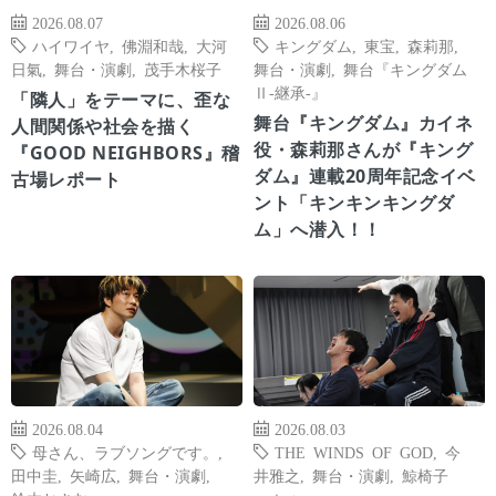
2026.08.07
2026.08.06
ハイワイヤ
,
佛淵和哉
,
大河
キングダム
,
東宝
,
森莉那
,
日氣
,
舞台・演劇
,
茂手木桜子
舞台・演劇
,
舞台『キングダム
Ⅱ-継承-』
「隣人」をテーマに、歪な
舞台『キングダム』カイネ
人間関係や社会を描く
役・森莉那さんが『キング
『GOOD NEIGHBORS』稽
ダム』連載20周年記念イベ
古場レポート
ント「キンキンキングダ
ム」へ潜入！！
2026.08.04
2026.08.03
母さん、ラブソングです。
,
THE WINDS OF GOD
,
今
田中圭
,
矢崎広
,
舞台・演劇
,
井雅之
,
舞台・演劇
,
鯨椅子