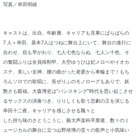
写真／串田明緒
キャストは、出自、年齢層、キャリアも見事にばらばらの
7 人＋串田、基本7人はつねに舞台上にいて、舞台の進行に
合わせ、役も早がわり、七人七色ならぬ、七人ン十色、そ
の奮闘ぶりは全員殊勲甲。大空ゆうひは妃メロベやイオカ
ステ、美しい女神、腰の曲がった老婆から車輪まで！もち
ろんソロでの歌唱に、長ぜりふのモノローグもありで、妖
艶さも眼福。大森博史は“バンスキング”時代を思い起こさせ
るサックスの演奏つき、りりしくも歌う悲劇の王を演じる
串田十二夜、キャリアを感じさせる飄々と
した持ち味のさとうこうじ、藝大声楽科卒業後、数々のミ
ュージカルの舞台に立つ山野靖博の堂々の歌声と小気味い