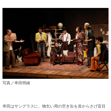
写真／串田明緒
串田はサングラスに、物乞い用の空き缶を首からさげ盲目