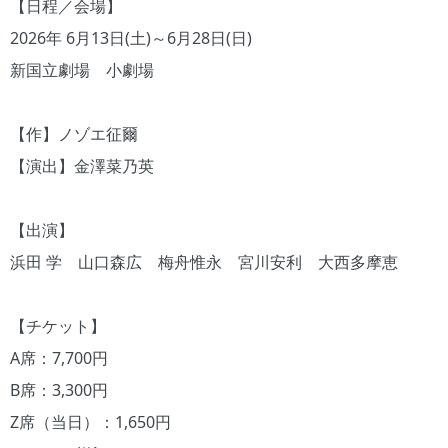
【日程／会場】
2026年 6月13日(土)～6月28日(日)
新国立劇場 小劇場
【作】ノゾエ征爾
【演出】金澤菜乃英
【出演】
浜田 学 山口森広 梅舟惟永 宮川安利 大西多摩恵
【チケット】
A席：7,700円
B席：3,300円
Z席（当日）：1,650円