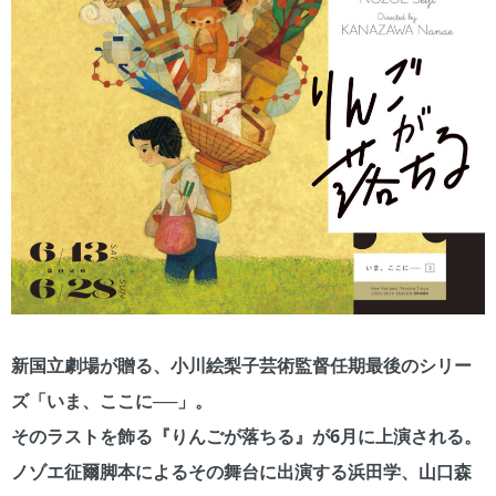
新国立劇場が贈る、小川絵梨子芸術監督任期最後のシリー
ズ「いま、ここに──」。
そのラストを飾る『りんごが落ちる』が6月に上演される。
ノゾエ征爾脚本によるその舞台に出演する浜田学、山口森