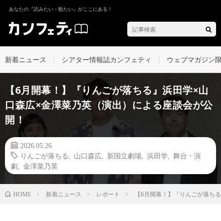
あなたの『読みたい・観たい』がここにある！
新着ニュース
シアター情報誌カンフェティ
ウェブマガジン
【6月開幕！】『りんごが落ちる』浜田学×山
口森広×金澤菜乃英（演出）による座談会が公
開！
2026.05.26
りんごが落ちる
,
山口森広
,
新国立劇場
,
浜田学
,
舞台・演
劇
,
金澤菜乃英
新着ニュース
レポート
【6月開幕！】『りんごが落ちる
HOME