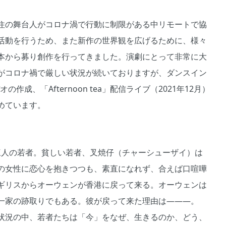
住の舞台人がコロナ渦で行動に制限がある中リモートで協
活動を行うため、また新作の世界観を広げるために、様々
本から募り創作を行ってきました。演劇にとって非常に大
がコロナ禍で厳しい状況が続いておりますが、ダンスイン
作成、「Afternoon tea」配信ライブ（2021年12月）
めています。
た三人の若者。貧しい若者、叉焼仔（チャーシューザイ）は
の女性に恋心を抱きつつも、素直になれず、合えば口喧嘩
ギリスからオーウェンが香港に戻って来る。オーウェンは
一家の跡取りでもある。彼が戻って来た理由は―――。
状況の中、若者たちは「今」をなぜ、生きるのか、どう、