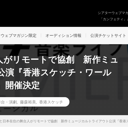
シアターウェブマ
「カンフェティ」
ウェブマガジン限定
オーディション情報
公演チケットサイト
人がリモートで協創 新作ミュ
公演『香港スケッチ・ワール
』開催決定
舞台・演劇
,
藤森裕美
,
香港スケッチ
と日本在住の舞台人がリモートで協創 新作ミュージカルトライアウト公演『香港