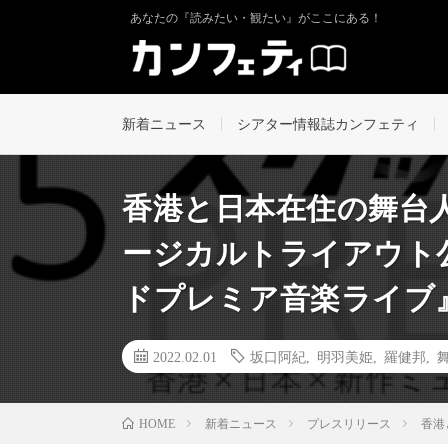
あなたの『読みたい・観たい』がここにある！
新着ニュース
シアター情報誌カンフェティ
香港と日本在住の舞台
ージカルトライアウト
ドプレミア音楽ライブ
2022.02.01
坂口阿紀
,
明羽美姫
,
羅健邦
,
新着ニュース
プレスリリース
香港
HOME