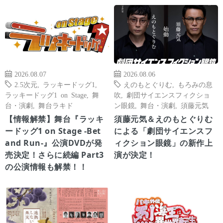
2026.08.07
2026.08.06
2.5次元
,
ラッキードッグ1
,
えのもとぐりむ
,
もろみの息
ラッキードッグ1 on Stage
,
舞
吹
,
劇団サイエンスフィクショ
台・演劇
,
舞台ラキド
ン眼鏡
,
舞台・演劇
,
須藤元気
【情報解禁】舞台『ラッキ
須藤元気＆えのもとぐりむ
ードッグ1 on Stage -Bet
による「劇団サイエンスフ
and Run-』公演DVDが発
ィクション眼鏡」の新作上
売決定！さらに続編 Part3
演が決定！
の公演情報も解禁！！