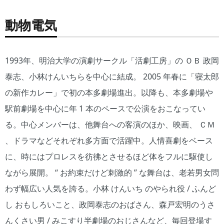
動物電気
1993年、明治大学の演劇サークル「活劇工房」の ＯＢ 政岡
泰志、小林けんいちらを中心に結成。 2005 年春に「寝太郎
の新作カレー」で初の本多劇場進出。以降も、本多劇場や
駅前劇場を中心に年 1 本のペースで公演をおこなってい
る。中心メンバーは、他舞台への客演のほか、映画、 ＣＭ
、ドラマなどそれぞれ多方面で活躍中。人情喜劇をベース
に、時にはプロレスを彷彿とさせるほど体をフルに駆使し
ながら展開。 “ お約束だけど刺激的 ” な舞台は、老若男女問
わず幅広い人気を誇る。小林 けんいち のやられ役 / ふんど
し おもしろいこと、政岡泰志のおばさん、森戸宏明のうさ
んくさい男 / みこすり半劇場のおじさんなど、毎回登場す