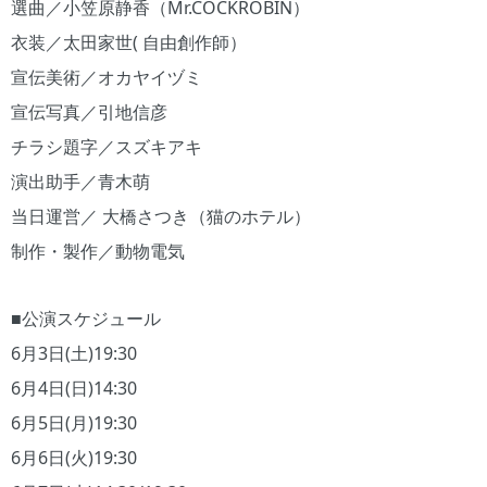
選曲／小笠原静香（Mr.COCKROBIN）
衣装／太田家世( 自由創作師）
宣伝美術／オカヤイヅミ
宣伝写真／引地信彦
チラシ題字／スズキアキ
演出助手／青木萌
当日運営／ 大橋さつき（猫のホテル）
制作・製作／動物電気
■公演スケジュール
6月3日(土)19:30
6月4日(日)14:30
6月5日(月)19:30
6月6日(火)19:30