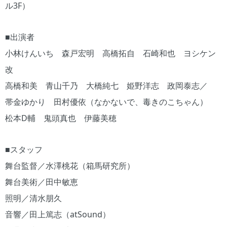
ル3F）
■出演者
小林けんいち 森戸宏明 高橋拓自 石崎和也 ヨシケン
改
高橋和美 青山千乃 大橋純七 姫野洋志 政岡泰志／
帯金ゆかり 田村優依（なかないで、毒きのこちゃん）
松本D輔 鬼頭真也 伊藤美穂
■スタッフ
舞台監督／水澤桃花（箱馬研究所）
舞台美術／田中敏恵
照明／清水朋久
音響／田上篤志（atSound）