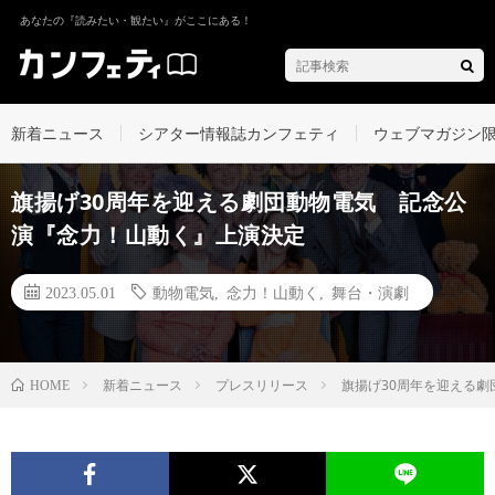
あなたの『読みたい・観たい』がここにある！
新着ニュース
シアター情報誌カンフェティ
ウェブマガジン
旗揚げ30周年を迎える劇団動物電気 記念公
演『念力！山動く』上演決定
2023.05.01
動物電気
,
念力！山動く
,
舞台・演劇
新着ニュース
プレスリリース
旗揚げ30周年を迎える
HOME