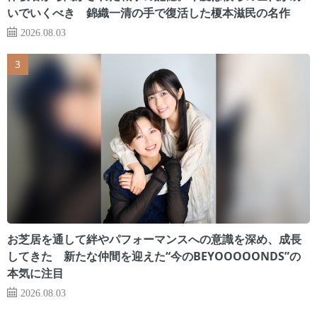
いでいくべき 錦織一清の手で復活した榎本滋民の名作
2026.08.03
お芝居を通して絆やパフォーマンスへの意識を深め、成長
してきた 新たな仲間を迎えた“今のBEYOOOOONDS”の
本気に注目
2026.08.03