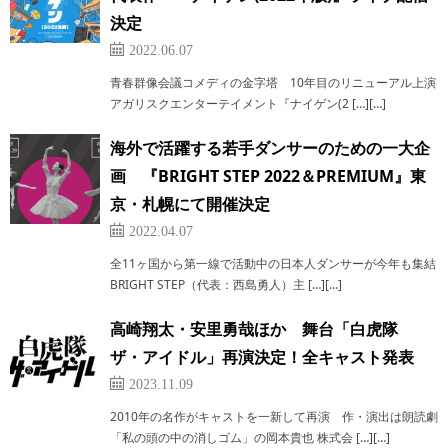
決定
2022.06.07
青春群像会議コメディの金字塔 10年目のリニューアル上演
アガリスクエンターテイメント『ナイゲン(2 […][…]
海外で活躍する若手ダンサーのための一大企
画 『BRIGHT STEP 2022＆PREMIUM』東
京・札幌にて開催決定
2022.04.07
全11ヶ国から第一線で活動中の日本人ダンサーが今年も集結
BRIGHT STEP（代表：西島勇人）主 […][…]
高崎翔太・安里勇哉ほか 舞台「白虎隊
ザ・アイドル」再演決定！全キャスト発表
2023.11.09
2010年の名作がキャストを一新して再演 作・演出は朗読劇
「私の頭の中の消しゴム」の岡本貴也 株式会 […][…]