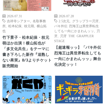
2026.07.31
2026.07.28
吉祥寺シアター
,
名取事務
2.5次元
,
グラップラー刃牙
,
所
,
松本紀保
,
枝元萌
,
横山拓
バキ外伝 烈海王は異世界転生
也
しても一向にかまわんッッ
,
刃
牙
,
刃牙 THE GRAPPLER
竹下景子・松本紀保・枝元
STAGE
萌ほか出演！横山拓也が
【超速報ッッ】「バキ外伝
「多文化共生」をテーマに
烈海王は異世界転生しても
書き下ろした新作『追熟し
一向にかまわんッッ」舞台
ない果実』8/3よりチケット
化決定ッッ！
販売開始