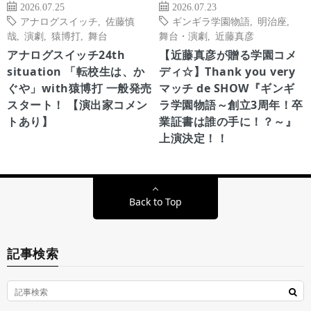
2026.07.25
2026.07.23
アナログスイッチ
,
佐藤慎
ギンギラ学園物語
,
明治座
,
哉
,
演劇
,
猿博打
,
舞台
舞台・演劇
,
近藤真彦
アナログスイッチ24th
【近藤真彦が贈る学園コメ
situation 「転校生は、か
ディ☆】Thank you very
ぐや」with猿博打 一般発売
マッチ de SHOW『ギンギ
スタート！ 【演出家コメン
ラ学園物語～創立3周年！卒
トあり】
業証書は誰の手に！？～』
上演決定！！
Back to Top
記事検索