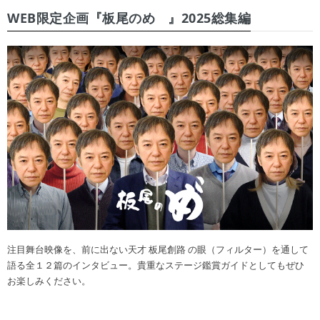
WEB限定企画『板尾のめ゙』2025総集編
注目舞台映像を、前に出ない天才 板尾創路 の眼（フィルター）を通して
語る全１２篇のインタビュー。貴重なステージ鑑賞ガイドとしてもぜひ
お楽しみください。