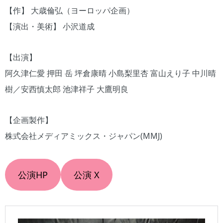
【作】 ⼤歳倫弘（ヨーロッパ企画）
【演出・美術】 ⼩沢道成
【出演】
阿久津仁愛 押田 岳 坪倉康晴 ⼩島梨里杏 富山えり子 中川晴
樹／安西慎太郎 池津祥子 ⼤鷹明良
【企画製作】
株式会社メディアミックス・ジャパン(MMJ)
公演HP
公演 X