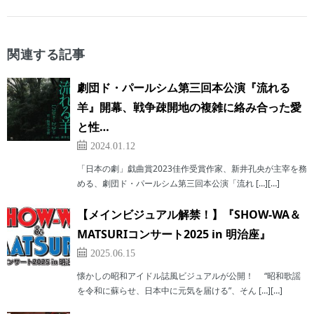
関連する記事
劇団ド・パールシム第三回本公演『流れる
羊』開幕、戦争疎開地の複雑に絡み合った愛
と性…
2024.01.12
「日本の劇」戯曲賞2023佳作受賞作家、新井孔央が主宰を務
める、劇団ド・パールシム第三回本公演「流れ […][…]
【メインビジュアル解禁！】『SHOW-WA＆
MATSURIコンサート2025 in 明治座』
2025.06.15
懐かしの昭和アイドル誌風ビジュアルが公開！ “昭和歌謡
を令和に蘇らせ、日本中に元気を届ける”、そん […][…]