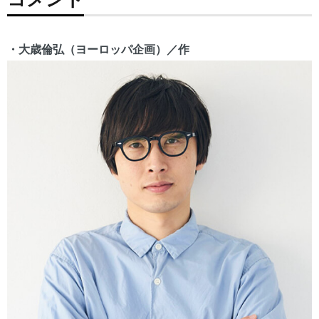
・⼤歳倫弘（ヨーロッパ企画）／作