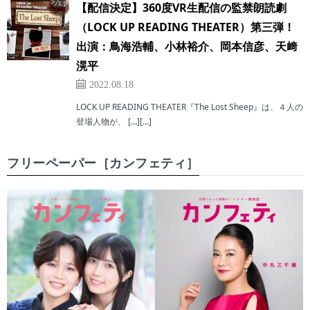
【配信決定】360度VR生配信の監禁朗読劇
（LOCK UP READING THEATER）第三弾！
出演：鳥海浩輔、小林裕介、岡本信彦、天﨑
滉平
2022.08.18
LOCK UP READING THEATER『The Lost Sheep』は、４人の
登場人物が、 […][…]
フリーペーパー［カンフェティ］