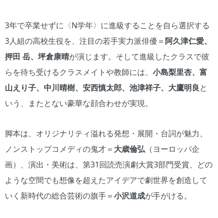
3年で卒業せずに〈N学年〉に進級することを自ら選択する
3人組の高校生役を、注目の若手実力派俳優＝
阿久津仁愛、
押田 岳、坪倉康晴
が演じます。そして進級したクラスで彼
らを待ち受けるクラスメイトや教師には、
小島梨里杏、富
山えり子、中川晴樹、安西慎太郎、池津祥子、大鷹明良
と
いう、またとない豪華な顔合わせが実現。
脚本は、オリジナリティ溢れる発想・展開・台詞が魅力、
ノンストップコメディの鬼才＝
大歳倫弘
（ヨーロッパ企
画）、演出・美術は、第31回読売演劇大賞3部門受賞、どの
ような空間でも想像を超えたアイデアで劇世界を創造して
いく新時代の総合芸術の旗手＝
小沢道成
が手がける。