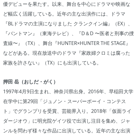
優デビューを果たす。以来、舞台を中心にドラマや映画な
ど幅広く活躍している。近年の主な出演作には、ドラマ
『BLドラマの主演になりました クランクイン編』（EX）、
『バントマン』（東海テレビ）、『D＆D 〜医者と刑事の捜
査線〜』（TX）、舞台『HUNTER×HUNTER THE STAGE』
などがある。現在放送中のドラマ『家政婦クロミは腐った
家族を許さない』（TX）にも出演している。
押田 岳（おしだ・がく）
1997年4月9日生まれ、神奈川県出身。2016年、早稲田大学
在学中に第29回「ジュノン・スーパーボーイ・コンテス
ト」でグランプリを受賞、芸能界入り。2018年「仮面ライ
ダージオウ」に明光院ゲイツ役で出演し注目を集め、ジャ
ンルを問わず様々な作品に出演している。近年の主な出演