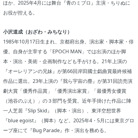
ほか、2025年4月には舞台『青のミブロ』主演・ちりぬに
お役が控える。
小沢道成（おざわ・みちなり）
1985年10月17日生まれ、京都府出身。演出家・脚本家・俳
優。自身が主宰する「EPOCH MAN」では出演のほか脚
本・演出・美術・企画制作なども手がける。21年上演の
『オーレリアンの兄妹』が第66回岸田國士戯曲賞最終候補
作品に選出。23年上演の『我ら宇宙の塵』が第31回読売演
劇大賞「優秀作品賞」「優秀演出家賞」「最優秀女優賞
（池谷のぶえ）」の３部門を受賞。近年手掛けた作品に陣
一人芝居『Slip Skid』（脚本・演出）、東洋空想世界
『blue egoist』（脚本）など。2025年4・5月には東京グロ
ーブ座にて『Bug Parade』作・演出を務める。