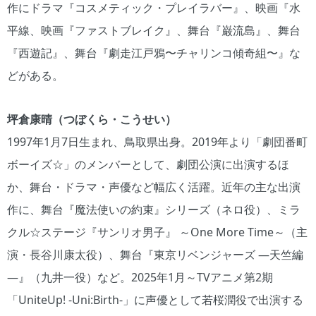
作にドラマ『コスメティック・プレイラバー』、映画『水
平線、映画『ファストブレイク』、舞台『巌流島』、舞台
『西遊記』、舞台『劇走江戸鴉〜チャリンコ傾奇組〜』な
どがある。
坪倉康晴（つぼくら・こうせい）
1997年1月7日生まれ、鳥取県出身。2019年より「劇団番町
ボーイズ☆」のメンバーとして、劇団公演に出演するほ
か、舞台・ドラマ・声優など幅広く活躍。近年の主な出演
作に、舞台『魔法使いの約束』シリーズ（ネロ役）、ミラ
クル☆ステージ『サンリオ男子』 ～One More Time～（主
演・長谷川康太役）、舞台『東京リベンジャーズ ―天竺編
―』（九井一役）など。2025年1月～TVアニメ第2期
「UniteUp! -Uni:Birth-」に声優として若桜潤役で出演する