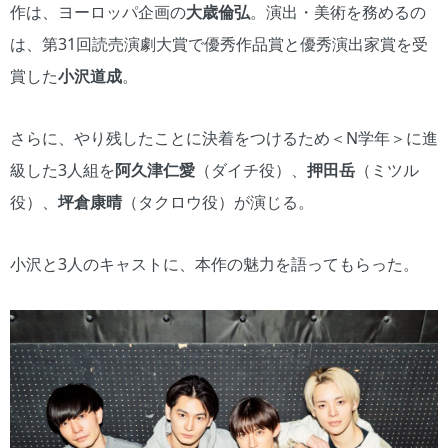
作は、ヨーロッパ企画の
大歳倫弘
。演出・美術を務めるの
は、第31回読売演劇大賞で優秀作品賞と優秀演出家賞を受
賞した
小沢道成
。
さらに、やり残したことに決着をつけるため＜N学年＞に進
級した3人組を
阿久津仁愛
（ダイチ役）、
押田岳
（ミツル
役）、
坪倉康晴
（タクロウ役）が演じる。
小沢と3人のキャストに、本作の魅力を語ってもらった。