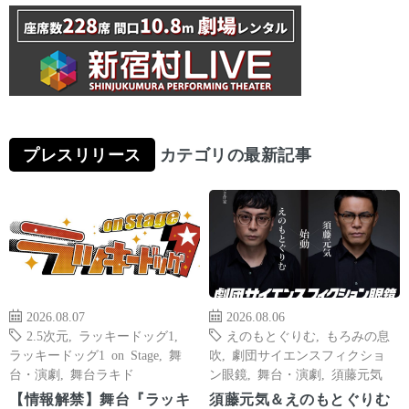
プレスリリース
カテゴリの最新記事
2026.08.07
2026.08.06
2.5次元
,
ラッキードッグ1
,
えのもとぐりむ
,
もろみの息
ラッキードッグ1 on Stage
,
舞
吹
,
劇団サイエンスフィクショ
台・演劇
,
舞台ラキド
ン眼鏡
,
舞台・演劇
,
須藤元気
【情報解禁】舞台『ラッキ
須藤元気＆えのもとぐりむ