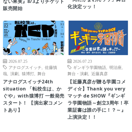
ない果実』8/3よりチケット
化決定ッッ！
販売開始
2026.07.25
2026.07.23
アナログスイッチ
,
佐藤慎
ギンギラ学園物語
,
明治座
,
哉
,
演劇
,
猿博打
,
舞台
舞台・演劇
,
近藤真彦
アナログスイッチ24th
【近藤真彦が贈る学園コメ
situation 「転校生は、か
ディ☆】Thank you very
ぐや」with猿博打 一般発売
マッチ de SHOW『ギンギ
スタート！ 【演出家コメン
ラ学園物語～創立3周年！卒
トあり】
業証書は誰の手に！？～』
上演決定！！