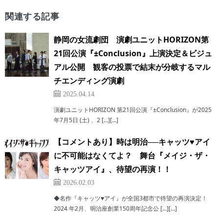
関連する記事
静岡の女流劇団 演劇ユニットHORIZON第
21回公演『±Conclusion』上演決定＆ビジュ
アル公開 観客の投票で結末が分岐するマル
チエンディング演劇
2025.04.14
演劇ユニットHORIZON 第21回公演『±Conclusion』が2025
年7月5日 (土) 、2 […][…]
【コメントあり】時は明治──キャッツ♥アイ
に不可能はなくてよ？ 舞台『メイジ・ザ・
キャッツアイ』、待望の再演！！
2026.02.03
◆名作『キャッツ♥アイ』が全国3都市で待望の再演決定！
2024 年2月、明治座創業150周年記念公 […][…]