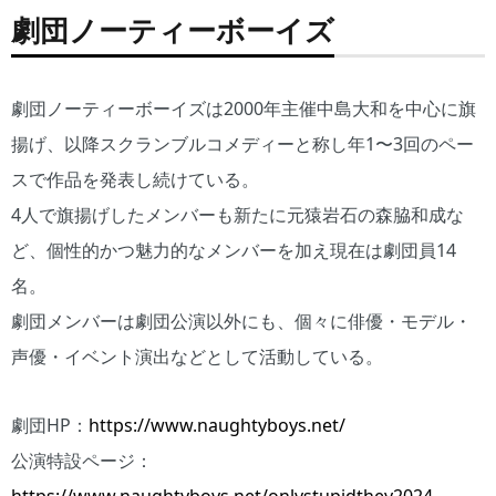
劇団ノーティーボーイズ
劇団ノーティーボーイズは2000年主催中島大和を中心に旗
揚げ、以降スクランブルコメディーと称し年1〜3回のペー
スで作品を発表し続けている。
4人で旗揚げしたメンバーも新たに元猿岩石の森脇和成な
ど、個性的かつ魅力的なメンバーを加え現在は劇団員14
名。
劇団メンバーは劇団公演以外にも、個々に俳優・モデル・
声優・イベント演出などとして活動している。
劇団HP：
https://www.naughtyboys.net/
公演特設ページ：