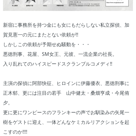
新宿に事務所を持つ金にも女にもだらしない私立探偵、加
賀見憲一の元にまたとない依頼が‼️
しかしこの依頼が予期せぬ騒動を・・・
悪徳刑事、花屋、SM女王、元彼、一流企業の社長。
入り乱れてのハイスピードスクランブルコメディ‼️
主演の探偵に阿部快征、ヒロインに伊藤優衣、悪徳刑事に
正木郁、更には注目の若手 山中健太・桑畑亨成・今尾侑
夕。
更に更にワンピースのフランキーの声でお馴染みの矢尾一
樹をゲストに迎え、一体どんなケミカルリアクションを起
こすのか‼️‼️