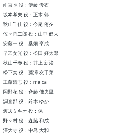
雨宮唯 役：伊藤 優衣
坂本孝夫 役：正木 郁
秋山千佳 役：今尾 侑夕
佐々岡二郎 役：山中 健太
安藤一 役：桑畑 亨成
早乙女光 役：松田 好太郎
秋山千春 役：井上 新渚
松下奏 役：藤澤 友千菜
工藤清志 役：maica
岡野花 役：斉藤 佳央里
調査部 役：鈴木 ゆか
渡辺ミキオ 役：保
野々村 役：森脇 和成
深大寺 役：中島 大和