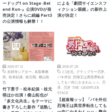
ードッグ1 on Stage -Bet
による「劇団サイエンスフ
and Run-』公演DVDが発
ィクション眼鏡」の新作上
売決定！さらに続編 Part3
演が決定！
の公演情報も解禁！！
2026.07.31
2026.07.28
吉祥寺シアター
,
名取事務
2.5次元
,
グラップラー刃牙
,
所
,
松本紀保
,
枝元萌
,
横山拓
バキ外伝 烈海王は異世界転生
也
しても一向にかまわんッッ
,
刃
牙
,
刃牙 THE GRAPPLER
竹下景子・松本紀保・枝元
STAGE
萌ほか出演！横山拓也が
【超速報ッッ】「バキ外伝
「多文化共生」をテーマに
烈海王は異世界転生しても
書き下ろした新作『追熟し
一向にかまわんッッ」舞台