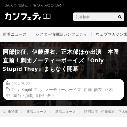
あなたの『読みたい・観たい』がここにある！
新着ニュース
シアター情報誌カンフェティ
ウェブマガジン
阿部快征、伊藤優衣、正木郁ほか出演 本番
直前！劇団ノーティーボーイズ『Only
Stupid They』まもなく開幕
2024.05.22
Only Stupid They
,
ノーティーボーイズ
,
伊藤 優衣
,
正木
郁
,
舞台・演劇
,
阿部 快征
新着ニュース
新着ニュース
阿部快征、伊藤優衣、正木郁ほ
HOME