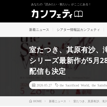
あなたの『読みたい・観たい』がここにある！
新着ニュース
シアター情報誌カンフェティ
室たつき、其原有沙、滝
シリーズ最新作が5月28
配信も決定
2026.05.27
the Sacrificed World
,
the Satisf
新着ニュース
室たつき、其原有沙、滝川
HOME