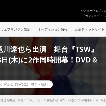
シアターウェブマ
「カンフェティ」
ウェブマガジン限定
オーディション情報
公演チケットサイト
川達也ら出演 舞台『TSW』
日(木)に2作同時開幕！DVD＆
ied World
,
TSW2026
,
舞台・演劇
達也ら出演 舞台『TSW』シリーズ最新作が5月28日(木)に2作同時開幕！DVD＆