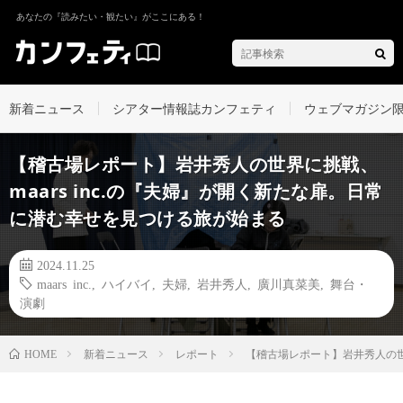
あなたの『読みたい・観たい』がここにある！
新着ニュース
シアター情報誌カンフェティ
ウェブマガジン
【稽古場レポート】岩井秀人の世界に挑戦、
maars inc.の『夫婦』が開く新たな扉。日常
に潜む幸せを見つける旅が始まる
2024.11.25
maars inc.
,
ハイバイ
,
夫婦
,
岩井秀人
,
廣川真菜美
,
舞台・
演劇
新着ニュース
レポート
【稽古場レポート】岩井秀人の世
HOME