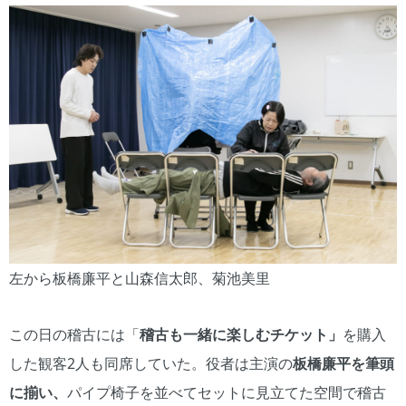
左から板橋廉平と山森信太郎、菊池美里
この日の稽古には「
稽古も一緒に楽しむチケット」
を購入
した観客2人も同席していた。役者は主演の
板橋廉平
を筆頭
に揃い
、
パイプ椅子を並べてセットに見立てた空間で稽古