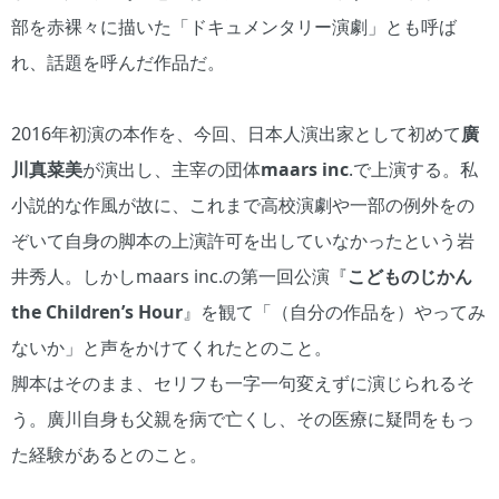
部を赤裸々に描いた「ドキュメンタリー演劇」とも呼ば
れ、話題を呼んだ作品だ。
2016年初演の本作を、今回、日本人演出家として初めて
廣
川真菜美
が演出し、主宰の団体
maars inc
.で上演する。私
小説的な作風が故に、これまで高校演劇や一部の例外をの
ぞいて自身の脚本の上演許可を出していなかったという岩
井秀人。しかしmaars inc.の第一回公演『
こどものじかん
the Children’s Hour
』を観て「（自分の作品を）やってみ
ないか」と声をかけてくれたとのこと。
脚本はそのまま、セリフも一字一句変えずに演じられるそ
う。廣川自身も父親を病で亡くし、その医療に疑問をもっ
た経験があるとのこと。