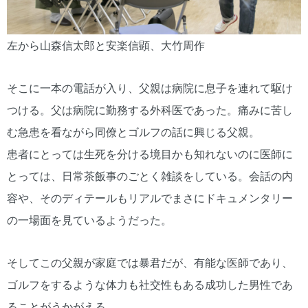
左から山森信太郎と安楽信顕、大竹周作
そこに一本の電話が入り、父親は病院に息子を連れて駆け
つける。父は病院に勤務する外科医であった。痛みに苦し
む急患を看ながら同僚とゴルフの話に興じる父親。
患者にとっては生死を分ける境目かも知れないのに医師に
とっては、日常茶飯事のごとく雑談をしている。会話の内
容や、そのディテールもリアルでまさにドキュメンタリー
の一場面を見ているようだった。
そしてこの父親が家庭では暴君だが、有能な医師であり、
ゴルフをするような体力も社交性もある成功した男性であ
ることがうかがえる。