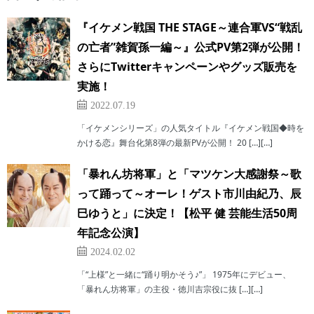
『イケメン戦国 THE STAGE～連合軍VS“戦乱
の亡者”雑賀孫一編～』公式PV第2弾が公開！
さらにTwitterキャンペーンやグッズ販売を
実施！
2022.07.19
「イケメンシリーズ」の人気タイトル『イケメン戦国◆時を
かける恋』舞台化第8弾の最新PVが公開！ 20 […][…]
「暴れん坊将軍」と「マツケン大感謝祭～歌
って踊って～オーレ！ゲスト市川由紀乃、辰
巳ゆうと」に決定！【松平 健 芸能生活50周
年記念公演】
2024.02.02
「“上様”と一緒に“踊り明かそう♪”」 1975年にデビュー、
「暴れん坊将軍」の主役・徳川吉宗役に抜 […][…]