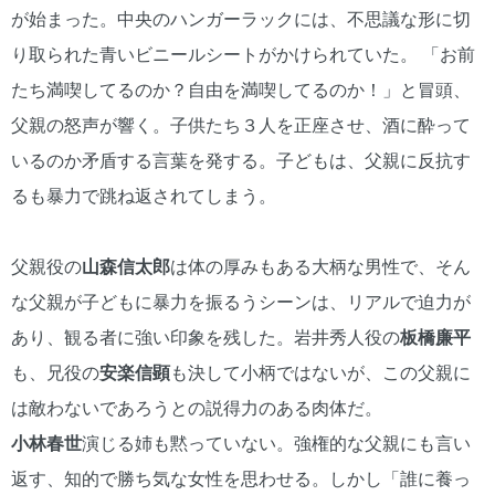
が始まった。中央のハンガーラックには、不思議な形に切
り取られた青いビニールシートがかけられていた。 「お前
たち満喫してるのか？自由を満喫してるのか！」と冒頭、
父親の怒声が響く。子供たち３人を正座させ、酒に酔って
いるのか矛盾する言葉を発する。子どもは、父親に反抗す
るも暴力で跳ね返されてしまう。
父親役の
山森信太郎
は体の厚みもある大柄な男性で、そん
な父親が子どもに暴力を振るうシーンは、リアルで迫力が
あり、観る者に強い印象を残した。岩井秀人役の
板橋廉平
も、兄役の
安楽信顕
も決して小柄ではないが、この父親に
は敵わないであろうとの説得力のある肉体だ。
小林春世
演じる姉も黙っていない。強権的な父親にも言い
返す、知的で勝ち気な女性を思わせる。しかし「誰に養っ