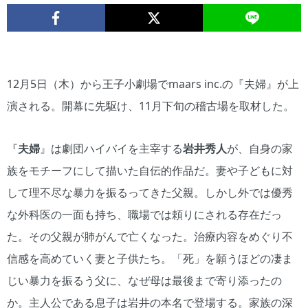
12月5日（木）から王子小劇場でmaars inc.の『夫婦』が上
演される。開幕に先駆け、11月下旬の稽古場を取材した。
『
夫婦
』は劇団ハイバイを主宰する
岩井秀人
が、自身の家
族をモチーフにして描いた自伝的作品だ。妻や子どもに対
して理不尽な暴力を振るってきた父親。しかし外では優秀
な外科医の一面も持ち、職場では頼りにされる存在だっ
た。その父親が肺がんで亡くなった。治療内容をめぐり不
信感を高めていく妻と子供たち。「死」を願うほどの凄ま
じい暴力を振るう父に、なぜ母は最後まで寄り添ったの
か。主人公である息子は岩井の本名で登場する。家族の深