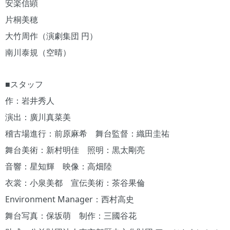
安楽信顕
片桐美穂
大竹周作（演劇集団 円）
南川泰規（空晴）
■スタッフ
作：岩井秀人
演出：廣川真菜美
稽古場進行：前原麻希 舞台監督：織田圭祐
舞台美術：新村明佳 照明：黒太剛亮
音響：星知輝 映像：高畑陸
衣裳：小泉美都 宣伝美術：茶谷果倫
Environment Manager：西村高史
舞台写真：保坂萌 制作：三國谷花