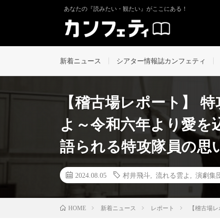
あなたの『読みたい・観たい』がここにある！
新着ニュース
シアター情報誌カンフェティ
【稽古場レポート】 
よ～令和六年より愛を
語られる特攻隊員の思
2024.08.05
村井飛斗
,
流れる雲よ
,
演劇集
新着ニュース
レポート
【稽古場レ
HOME