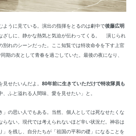
むように見ている。演出の指揮をとるのは劇中で
後藤広明
なざしに、静かな熱気と気迫が伝わってくる。 演じられ
の別れのシーンだった。ここ知覧では特攻命令を下す上官
で同期の友として青春を過ごしていた。最後の夜になり、
を見せたいんだよ。
80
年前に生きていただけで特攻隊員も
中、ふと溢れる人間味、愛を見せたい」と。
き」の思い人でもある。当然、個人としては死なせたくな
ならない。現代では考えられないほど辛い状況だ。神谷は
り」を残し、自分たちが「祖国の平和の礎」になることを