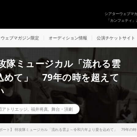
シアターウェブマ
「カンフェティ」
ウェブマガジン限定
オーディション情報
公演チケットサイト
特攻隊ミュージカル「流れる雲
込めて」 79年の時を超えて
い
団アトリエッジ
,
福井将真
,
舞台・演劇
ポート】 特攻隊ミュージカル「流れる雲よ～令和六年より愛を込めて」 79年の