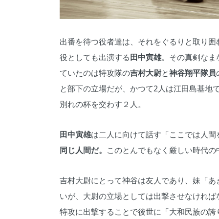
出番を待つ役者達は、それをぐるりと取り囲
役としても出演する
田中寅雄
。その真剣なま
ていたのは特攻隊の
吉村大尉
と
神谷翔平隊員
と部下の立場だが、かつて2人は江田島基地
別れの杯を交わす２人。
田中寅雄
は二人に向けて話す「ここでは人間
同じ人間だ。
このとんでもなく厳しい時代の
吉村大尉にとって神谷は友人であり、妹「あ
いが、大尉の立場としては出撃させなければ
特攻に出撃することで後世に「大和民族の誇