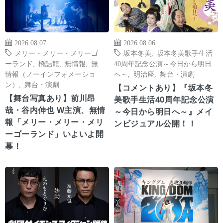
2026.08.07
2026.08.06
メリー・メリー・メリーゴ
坂本冬美
,
坂本冬美歌手生活
ーランド
,
橋詰龍
,
無情報
,
無
40周年記念公演～今日から明日
情報（ノーインフォメーショ
へ～
,
明治座
,
舞台・演劇
ン）
,
舞台・演劇
【コメントあり】『坂本冬
【舞台写真あり】前川昂
美歌手生活40周年記念公演
哉・谷内伸也 W主演、無情
～今日から明日へ～』メイ
報「メリー・メリー・メリ
ンビジュアル公開！！
ーゴーランド」いよいよ開
幕！