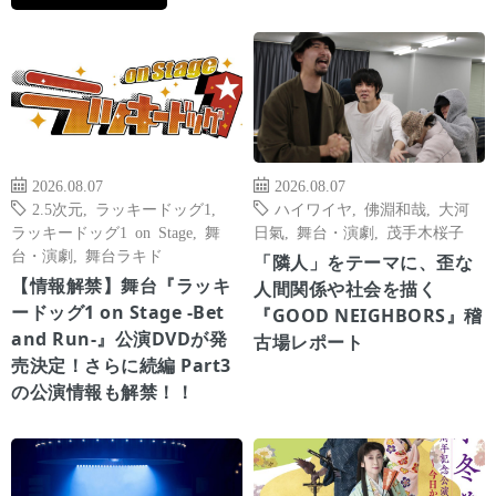
2026.08.07
2026.08.07
2.5次元
,
ラッキードッグ1
,
ハイワイヤ
,
佛淵和哉
,
大河
ラッキードッグ1 on Stage
,
舞
日氣
,
舞台・演劇
,
茂手木桜子
台・演劇
,
舞台ラキド
「隣人」をテーマに、歪な
【情報解禁】舞台『ラッキ
人間関係や社会を描く
ードッグ1 on Stage -Bet
『GOOD NEIGHBORS』稽
and Run-』公演DVDが発
古場レポート
売決定！さらに続編 Part3
の公演情報も解禁！！