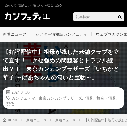
あなたの『読みたい・観たい』がここにある！
新着ニュース
シアター情報誌カンフェティ
ウェブマガジン
【好評配信中】祖母が残した老舗クラブを立
て直す！ クセ強めの問題客とトラブル続
出？！ 東京カンカンブラザーズ「いちかと
華子 ～ばあちゃんの匂いと宝物～」
2024.04.03
カンフェティ
,
東京カンカンブラザーズ
,
演劇
,
舞台・演劇
,
配信
新着ニュース
新着ニュース
【好評配信中】祖母が残し
HOME