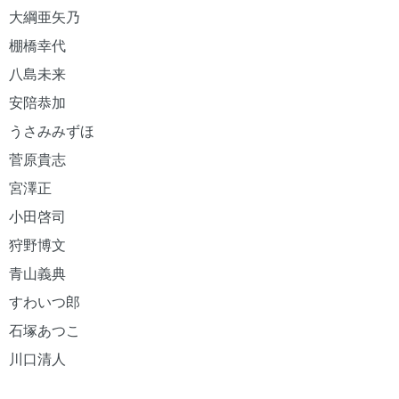
大綱亜矢乃
棚橋幸代
八島未来
安陪恭加
うさみみずほ
菅原貴志
宮澤正
小田啓司
狩野博文
青山義典
すわいつ郎
石塚あつこ
川口清人