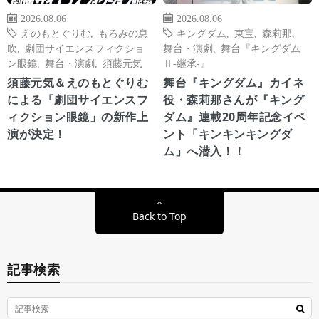
2026.08.06
2026.08.06
えのもとぐりむ
,
もろみの息
キングダム
,
東宝
,
森莉那
,
吹
,
劇団サイエンスフィクショ
舞台・演劇
,
舞台『キングダム
ン眼鏡
,
舞台・演劇
,
須藤元気
Ⅱ-継承-』
須藤元気＆えのもとぐりむ
舞台『キングダム』カイネ
による「劇団サイエンスフ
役・森莉那さんが『キング
ィクション眼鏡」の新作上
ダム』連載20周年記念イベ
演が決定！
ント「キンキンキングダ
ム」へ潜入！！
Back to Top
記事検索