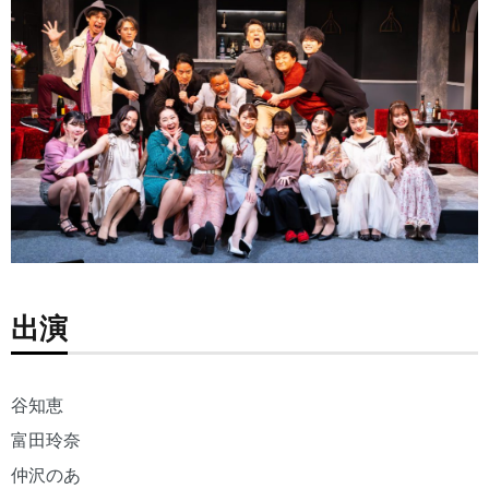
出演
谷知恵
富田玲奈
仲沢のあ