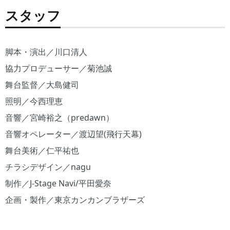
スタッフ
脚本・演出／川口清人
協力プロデューサー／菊池誠
舞台監督／大島健司
照明／今西理恵
音響／宮崎裕之（predawn）
音響オペレーター／渡辺望(飛行天幕)
舞台美術／仁平祐也
チラシデザイン／nagu
制作／J-Stage Navi/平田愛奈
企画・製作／東京カンカンブラザーズ