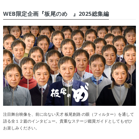
WEB限定企画『板尾のめ゙』2025総集編
注目舞台映像を、前に出ない天才 板尾創路 の眼（フィルター）を通して
語る全１２篇のインタビュー。貴重なステージ鑑賞ガイドとしてもぜひ
お楽しみください。