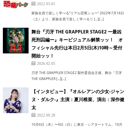
2022.03.01
家族全員で楽しく学べる”リアル恐竜ショー” 2022年7月16日
（土）より、家族全員で楽しく学べるリ […][…]
舞台『刃牙 THE GRAPPLER STAGE2 ー最凶
死刑囚編ー』キービジュアル解禁ッッ！ オ
フィシャル先行は本日2月5日(木)10時～受付
開始ッッ！
2026.02.05
刃牙 THE GRAPPLER STAGE2 製作委員会主催、舞台『刃牙
THE GRAPPLER […][…]
【インタビュー】『オルレアンの少女-ジャン
ヌ・ダルク-』主演：夏川椎菜、演出：深作健
太
2022.09.28
10月6日（木）〜9日（日）に東京・シアタートラム、10月