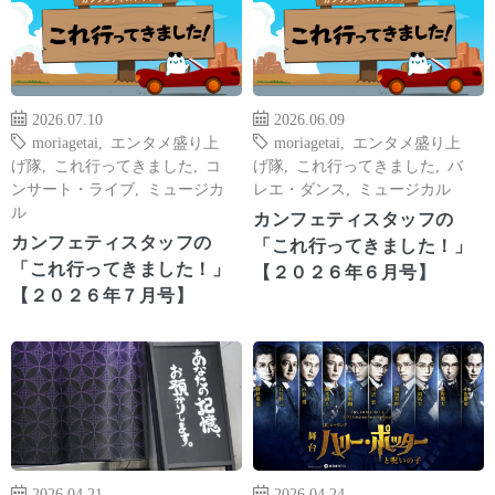
2026.07.10
2026.06.09
moriagetai
,
エンタメ盛り上
moriagetai
,
エンタメ盛り上
げ隊
,
これ行ってきました
,
コ
げ隊
,
これ行ってきました
,
バ
ンサート・ライブ
,
ミュージカ
レエ・ダンス
,
ミュージカル
ル
カンフェティスタッフの
カンフェティスタッフの
「これ行ってきました！」
「これ行ってきました！」
【２０２６年６月号】
【２０２６年７月号】
2026.04.21
2026.04.24