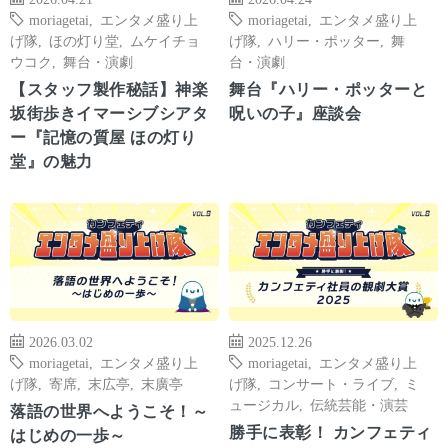
moriagetai
,
エンタメ盛り上
moriagetai
,
エンタメ盛り上
げ隊
,
ほの灯り堂
,
ムケイチョ
げ隊
,
ハリー・ポッター
,
舞
ウコク
,
舞台・演劇
台・演劇
【スタッフ製作秘話】神楽
舞台『ハリー・ポッターと
坂街歩きイマーシブシアタ
呪いの子』座談会
ー『記憶の質屋 ほの灯り
堂』の魅力
2026.03.02
2025.12.26
moriagetai
,
エンタメ盛り上
moriagetai
,
エンタメ盛り上
げ隊
,
寄席
,
末広亭
,
末廣亭
げ隊
,
コンサート・ライブ
,
ミ
ュージカル
,
伝統芸能・演芸
落語の世界へようこそ！～
勝手に表彰！ カンフェティ
はじめの一歩～