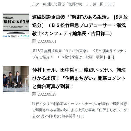
ルター)を通して語る「板尾のめ゙」。第二回 […][…]
連続対談企画⑱『“演劇”のある生活』［9月放
送分］（ＢＳ松竹東急プロデューサー・湯浅
敦士×カンフェティ編集長・吉田祥二）
2023.09.01
第18回 無料放送局『ＢＳ松竹東急』 9月の演劇ラインナッ
プをご紹介！ ＢＳ松竹東急は、映画・歌舞 […][…]
仲村トオル、田中哲司、渡辺いっけい、朝海
ひかる出演！『住所まちがい』開幕コメント
と舞台写真が到着！
2022.09.29
現代イタリア劇作家ルイージ・ルナーリの代表作で極限状態
で展開される会話の妙による上質な喜劇『住所まちがい』が
去る9月26日(月)に無事開幕！[…]