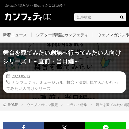
あなたの『読みたい・観たい』がここにある！
新着ニュース
シアター情報誌カンフェティ
ウェブマガジン
舞台を観てみたい劇場へ行ってみたい人向け
シリーズ！～直前・当日編～
2023.05.12
カンフェティ
,
ミュージカル
,
舞台・演劇
,
観てみたい行っ
てみたい人向けシリーズ
ウェブマガジン限定
コラム・特集
舞台を観てみたい劇
HOME