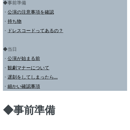
◆事前準備
・
公演の注意事項を確認
・
持ち物
・
ドレスコードってあるの？
◆当日
・
公演が始まる前
・
観劇マナーについて
・
遅刻をしてしまったら…
・
細かい確認事項
◆事前準備