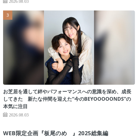
2026.08.03
お芝居を通して絆やパフォーマンスへの意識を深め、成長
してきた 新たな仲間を迎えた“今のBEYOOOOONDS”の
本気に注目
2026.08.03
WEB限定企画『板尾のめ゙』2025総集編