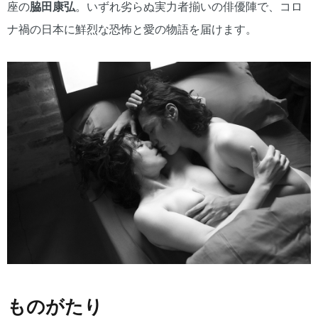
座の
脇田康弘
。いずれ劣らぬ実力者揃いの俳優陣で、コロ
ナ禍の日本に鮮烈な恐怖と愛の物語を届けます。
ものがたり