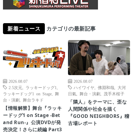
新着ニュース
カテゴリの最新記事
2026.08.07
2026.08.07
2.5次元
,
ラッキードッグ1
,
ハイワイヤ
,
佛淵和哉
,
大河
ラッキードッグ1 on Stage
,
舞
日氣
,
舞台・演劇
,
茂手木桜子
台・演劇
,
舞台ラキド
「隣人」をテーマに、歪な
【情報解禁】舞台『ラッキ
人間関係や社会を描く
ードッグ1 on Stage -Bet
『GOOD NEIGHBORS』稽
and Run-』公演DVDが発
古場レポート
売決定！さらに続編 Part3