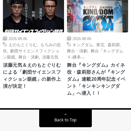
2026.08.06
2026.08.06
えのもとぐりむ
,
もろみの息
キングダム
,
東宝
,
森莉那
,
吹
,
劇団サイエンスフィクショ
舞台・演劇
,
舞台『キングダム
ン眼鏡
,
舞台・演劇
,
須藤元気
Ⅱ-継承-』
須藤元気＆えのもとぐりむ
舞台『キングダム』カイネ
による「劇団サイエンスフ
役・森莉那さんが『キング
ィクション眼鏡」の新作上
ダム』連載20周年記念イベ
演が決定！
ント「キンキンキングダ
ム」へ潜入！！
Back to Top