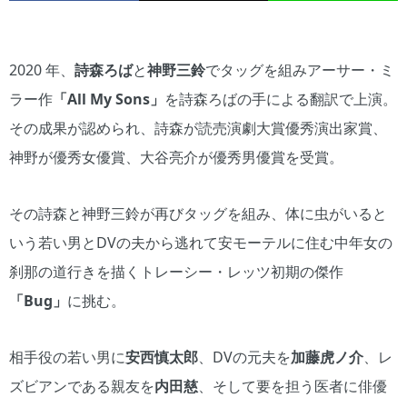
2020 年、
詩森ろば
と
神野三鈴
でタッグを組みアーサー・ミ
ラー作
「All My Sons」
を詩森ろばの手による翻訳で上演。
その成果が認められ、詩森が読売演劇大賞優秀演出家賞、
神野が優秀女優賞、大谷亮介が優秀男優賞を受賞。
その詩森と神野三鈴が再びタッグを組み、体に虫がいると
いう若い男とDVの夫から逃れて安モーテルに住む中年女の
刹那の道行きを描くトレーシー・レッツ初期の傑作
「Bug」
に挑む。
相手役の若い男に
安西慎太郎
、DVの元夫を
加藤虎ノ介
、レ
ズビアンである親友を
内田慈
、そして要を担う医者に俳優