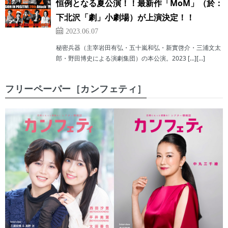
恒例となる夏公演！！最新作「MoM」（於：
下北沢「劇」小劇場）が上演決定！！
2023.06.07
秘密兵器（主宰岩田有弘・五十嵐和弘・新實啓介・三浦文太
郎・野田博史による演劇集団）の本公演。2023 […][…]
フリーペーパー［カンフェティ］