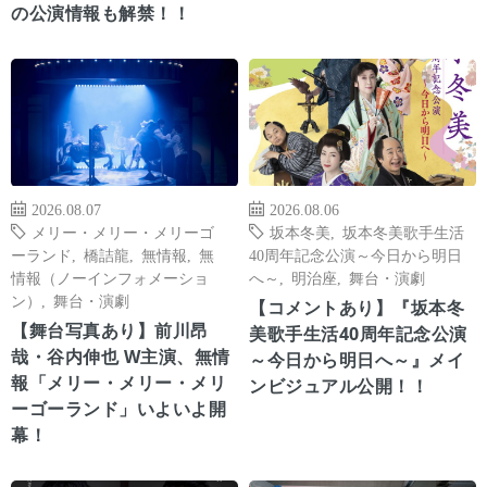
の公演情報も解禁！！
2026.08.07
2026.08.06
メリー・メリー・メリーゴ
坂本冬美
,
坂本冬美歌手生活
ーランド
,
橋詰龍
,
無情報
,
無
40周年記念公演～今日から明日
情報（ノーインフォメーショ
へ～
,
明治座
,
舞台・演劇
ン）
,
舞台・演劇
【コメントあり】『坂本冬
【舞台写真あり】前川昂
美歌手生活40周年記念公演
哉・谷内伸也 W主演、無情
～今日から明日へ～』メイ
報「メリー・メリー・メリ
ンビジュアル公開！！
ーゴーランド」いよいよ開
幕！