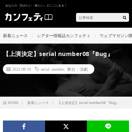
あなたの『読みたい・観たい』がここにある！
新着ニュース
シアター情報誌カンフェティ
ウェブマガジン
【上演決定】serial number08『Bug』
2022.08.10
serial number
,
舞台・演劇
新着ニュース
【上演決定】serial number08『Bug』
HOME